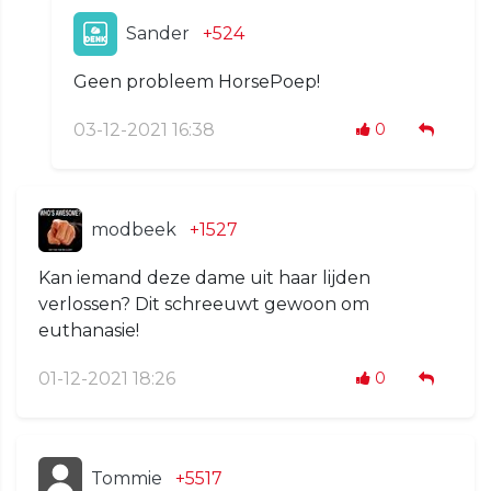
Sander
+524
Geen probleem HorsePoep!
03-12-2021 16:38
0
modbeek
+1527
Kan iemand deze dame uit haar lijden
verlossen? Dit schreeuwt gewoon om
euthanasie!
01-12-2021 18:26
0
Tommie
+5517