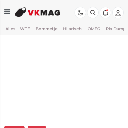
Alles
WTF
Bommetje
Hilarisch
OMFG
Pix Dump