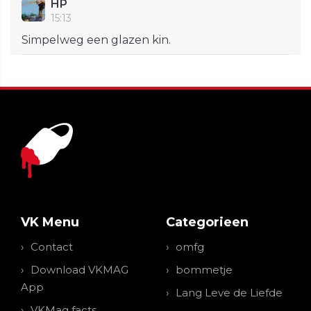
HP
15:13
Simpelweg een glazen kin.
VK Menu
Categorieen
Contact
omfg
Download VKMAG
bommetje
App
Lang Leve de Liefde
VKMag facts