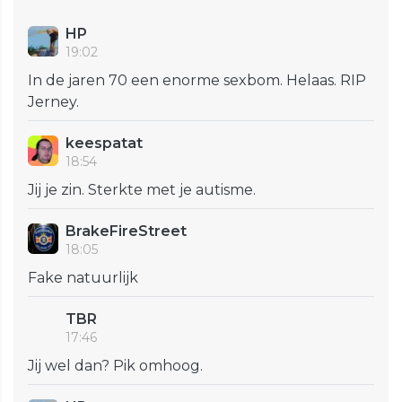
HP
19:02
In de jaren 70 een enorme sexbom. Helaas. RIP
Jerney.
keespatat
18:54
Jij je zin. Sterkte met je autisme.
BrakeFireStreet
18:05
Fake natuurlijk
TBR
17:46
Jij wel dan? Pik omhoog.