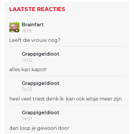
LAATSTE REACTIES
Brainfart
16:18
Leeft die vrouw nog?
GrappigeIdioot
14:02
alles kan kapot!
GrappigeIdioot
14:01
heel veel triest denk ik. kan ook ietsje meer zijn
GrappigeIdioot
14:01
dan loop je gewoon door