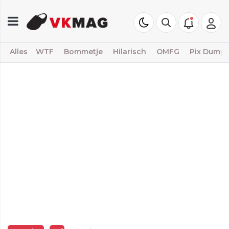
Alles
WTF
Bommetje
Hilarisch
OMFG
Pix Dump