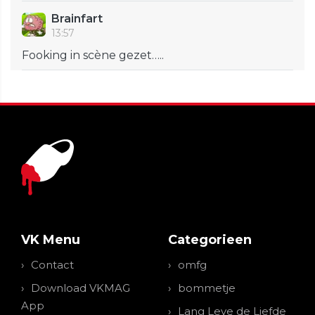
Brainfart
13:57
Fooking in scène gezet…..
VK Menu
Categorieen
Contact
omfg
Download VKMAG
bommetje
App
Lang Leve de Liefde