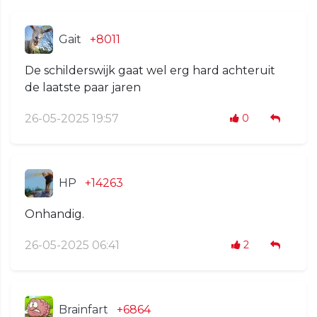
Gait
+8011
De schilderswijk gaat wel erg hard achteruit
de laatste paar jaren
26-05-2025 19:57
0
HP
+14263
Onhandig.
26-05-2025 06:41
2
Brainfart
+6864