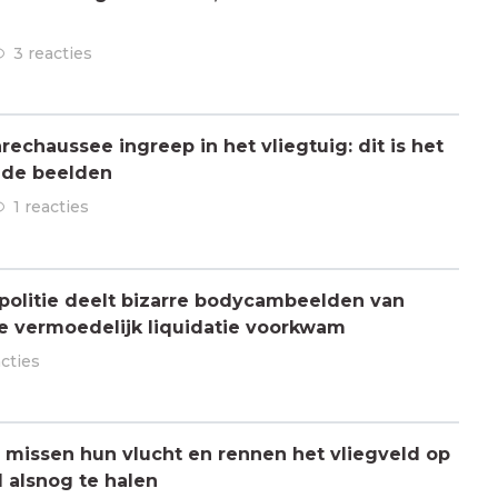
3 reacties
chaussee ingreep in het vliegtuig: dit is het
 de beelden
1 reacties
olitie deelt bizarre bodycambeelden van
e vermoedelijk liquidatie voorkwam
acties
missen hun vlucht en rennen het vliegveld op
 alsnog te halen