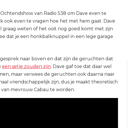
de Ochtendshow van Radio 538 om Dave even te
ijk ook even te vragen hoe het met hem gaat. Dave
l graag weten of het ooit nog goed komt met zijn
idee dat je een honkbalknuppel in een lege garage
gesprek naar boven en dat zijn de geruchten dat
u
een setje zouden zijn
. Dave gaf toe dat daar wel
en, maar verwees de geruchten ook daarna naar
aal vriendschappelijk zijn, dus je maakt theoretisch
t van mevrouw Cabau te worden.