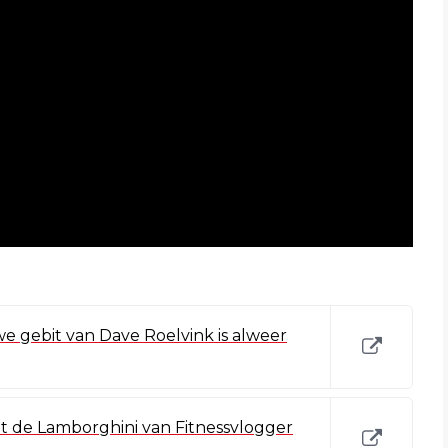
e gebit van Dave Roelvink is alweer
t de Lamborghini van Fitnessvlogger