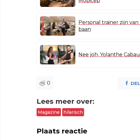
Mobicep
Personal trainer zijn va
baan
Nee joh, Yolanthe Cabau 
0
DE
Lees meer over:
Magazine
hilarisch
Plaats reactie