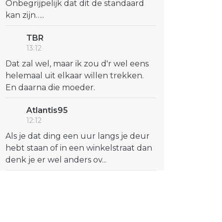
Onbegrijpelijk dat dit de standaard
kan zijn…..
TBR
13:12
Dat zal wel, maar ik zou d'r wel eens
helemaal uit elkaar willen trekken.
En daarna die moeder.
Atlantis95
12:12
Als je dat ding een uur langs je deur
hebt staan of in een winkelstraat dan
denk je er wel anders ov...