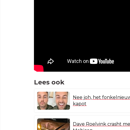
Lees ook
Nee joh, het fonkelnieuw
kapot
Dave Roelvink crasht me