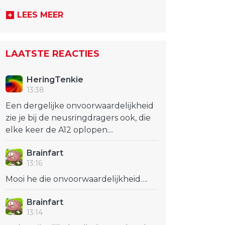
LEES MEER
LAATSTE REACTIES
HeringTenkie
13:38
Een dergelijke onvoorwaardelijkheid
zie je bij de neusringdragers ook, die
elke keer de A12 oplopen....
Brainfart
13:16
Mooi he die onvoorwaardelijkheid….
Brainfart
13:14