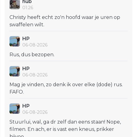
hub
01:26
Christy heeft echt zo'n hoofd waar je uren op
swaffelen wilt.
HP
06-08-2026
Rus, dus bezopen.
HP
06-08-2026
Mag je vinden, zo denk ik over elke (dode) rus.
FAFO.
HP
06-08-2026
Stuurlui, wal, ga dr zelf dan eens staan! Nope,
filmen. En ach, er is vast een kneus, prikker
bijvoo...