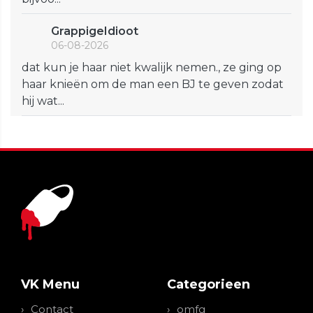
GrappigeIdioot
06-08-2026
dat kun je haar niet kwalijk nemen., ze ging op
haar knieën om de man een BJ te geven zodat
hij wat...
VK Menu
Categorieen
Contact
omfg