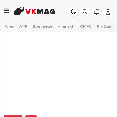
Alles
WTF
Bommetje
Hilarisch
OMFG
Pix Dump