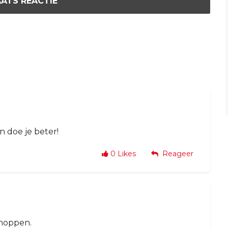
ATS REACTIE
n doe je beter!
0
Likes
Reageer
moppen.