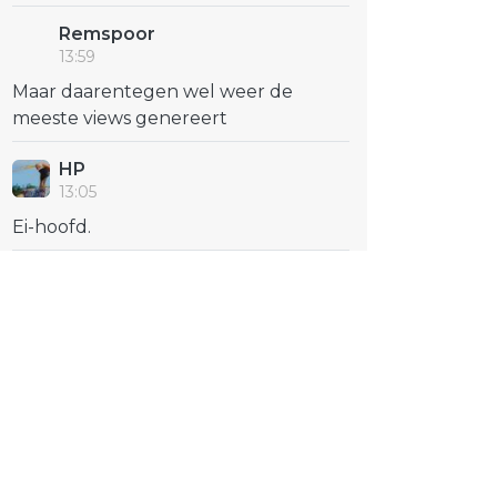
Remspoor
13:59
Maar daarentegen wel weer de
meeste views genereert
HP
13:05
Ei-hoofd.