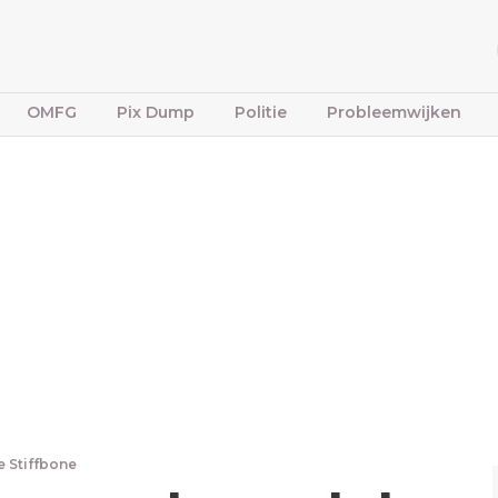
OMFG
Pix Dump
Politie
Probleemwijken
e Stiffbone