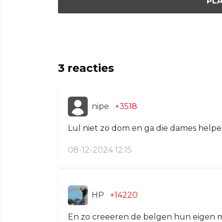
PLA
3
reacties
nipe
+3518
Lul niet zo dom en ga die dames helpe
08-12-2024 12:15
HP
+14220
En zo creeeren de belgen hun eigen 