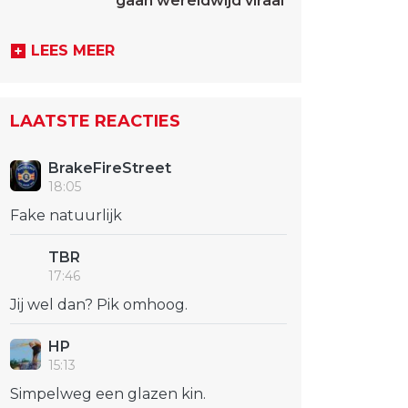
gaan wereldwijd viraal
LEES MEER
LAATSTE REACTIES
BrakeFireStreet
18:05
Fake natuurlijk
TBR
17:46
Jij wel dan? Pik omhoog.
HP
15:13
Simpelweg een glazen kin.