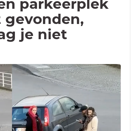
n parkeerplek
t gevonden,
g je niet