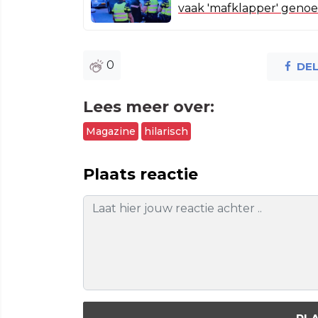
vaak 'mafklapper' gen
0
DE
Lees meer over:
Magazine
hilarisch
Plaats reactie