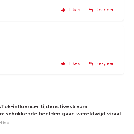
1
Likes
Reageer
1
Likes
Reageer
Tok-influencer tijdens livestream
: schokkende beelden gaan wereldwijd viraal
cties