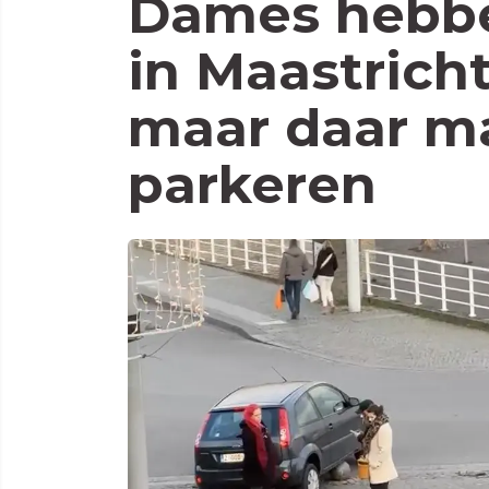
Dames hebbe
in Maastrich
maar daar ma
parkeren