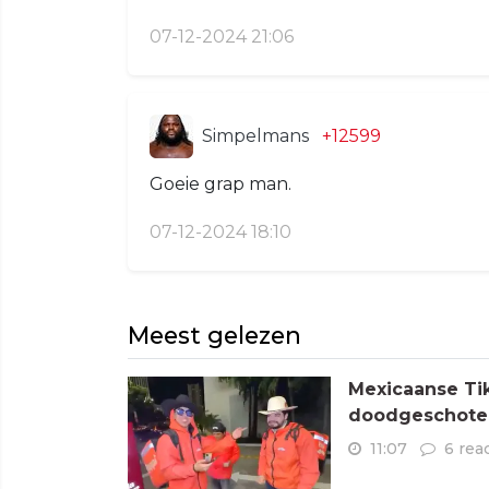
07-12-2024 21:06
Simpelmans
+12599
Goeie grap man.
07-12-2024 18:10
Meest gelezen
Mexicaanse Tik
doodgeschoten
11:07
6 rea