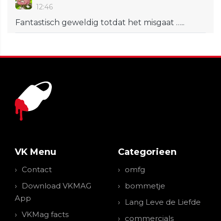
12:46
Fantastisch geweldig totdat het misgaat …..
VK Menu
Categorieen
Contact
omfg
Download VKMAG
bommetje
App
Lang Leve de Liefde
VKMag facts
commercials