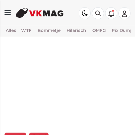
Alles
WTF
Bommetje
Hilarisch
OMFG
Pix Dump