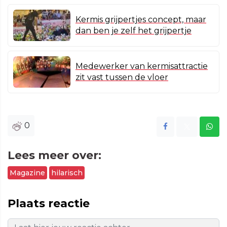
Kermis grijpertjes concept, maar
dan ben je zelf het grijpertje
Medewerker van kermisattractie
zit vast tussen de vloer
0
Lees meer over:
Magazine
hilarisch
Plaats reactie