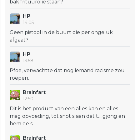
bak frituurolie staan?
HP
14:05
Geen pistool in de buurt die per ongeluk
afgaat?
HP
13:58
Pfoe, verwachtte dat nog iemand racisme zou
roepen.
Brainfart
12:50
Dit is het product van een alles kan en alles
mag opvoeding, tot snot slaan dat t….gjong en
hem de s...
Brainfart