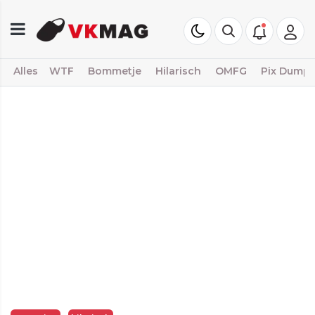
Alles
WTF
Bommetje
Hilarisch
OMFG
Pix Dump