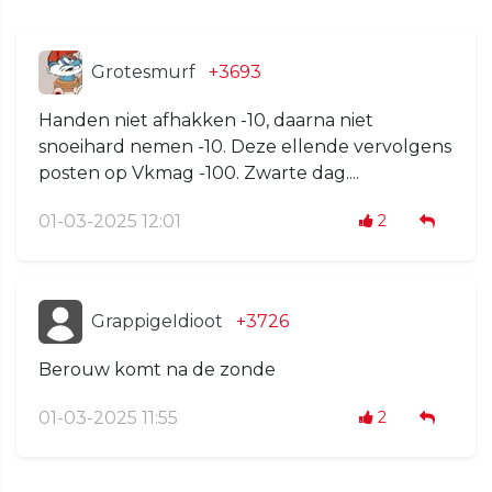
Grotesmurf
+3693
Handen niet afhakken -10, daarna niet
snoeihard nemen -10. Deze ellende vervolgens
posten op Vkmag -100. Zwarte dag....
01-03-2025 12:01
2
GrappigeIdioot
+3726
Berouw komt na de zonde
01-03-2025 11:55
2