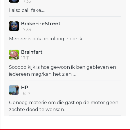
17:35
I also call fake....
BrakeFireStreet
17:34
Meneer is ook oncoloog, hoor ik...
Brainfart
17:11
Sooooo kijk is hoe gewoon ik ben gebleven en
iedereen mag/kan het zien….
HP
16:17
Genoeg materie om die gast op de motor geen
zachte dood te wensen.