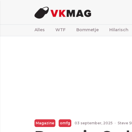
Alles
WTF
Bommetje
Hilarisch
Magazine
omfg
03 september, 2025
·
Steve S