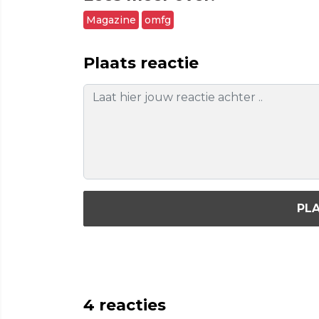
Magazine
omfg
Plaats reactie
PLA
4
reacties