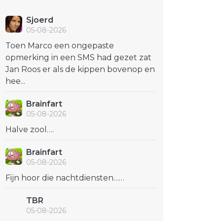
Sjoerd
05-08-2026
Toen Marco een ongepaste
opmerking in een SMS had gezet zat
Jan Roos er als de kippen bovenop en
hee...
Brainfart
05-08-2026
Halve zool….
Brainfart
05-08-2026
Fijn hoor die nachtdiensten……
TBR
05-08-2026