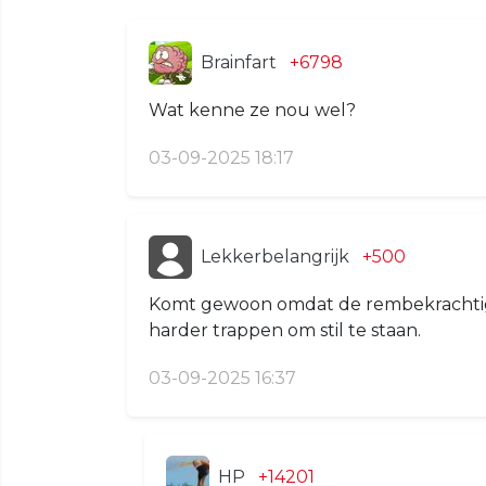
Brainfart
+6798
Wat kenne ze nou wel?
03-09-2025 18:17
Lekkerbelangrijk
+500
Komt gewoon omdat de rembekrachtiging
harder trappen om stil te staan.
03-09-2025 16:37
HP
+14201