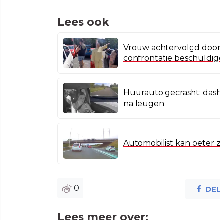
Lees ook
Vrouw achtervolgd door 
confrontatie beschuldig
Huurauto gecrasht: dash
na leugen
Automobilist kan beter z’
0
DE
Lees meer over: