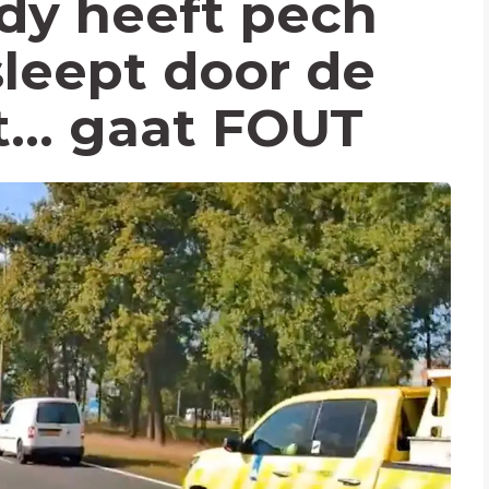
dy heeft pech
leept door de
.. gaat FOUT