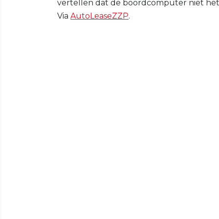
vertellen dat de boordcomputer niet het
Via
AutoLeaseZZP
.