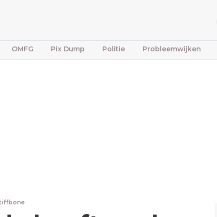
OMFG
Pix Dump
Politie
Probleemwijken
tiffbone