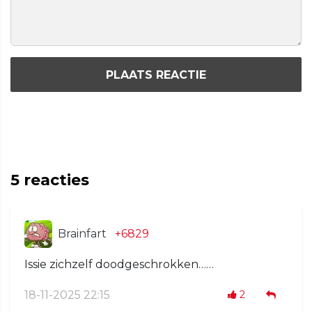
PLAATS REACTIE
5
reacties
Brainfart
+6829
Issie zichzelf doodgeschrokken……
18-11-2025 22:15
2