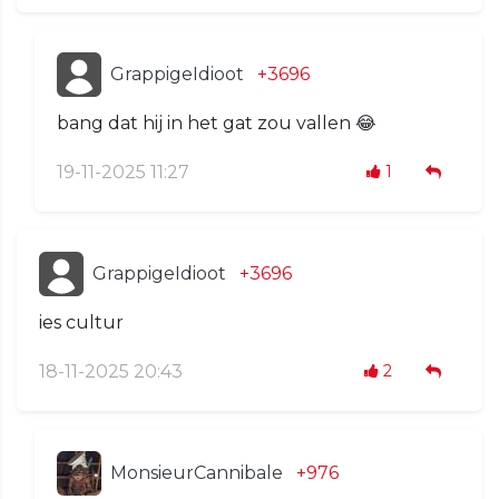
GrappigeIdioot
+3696
bang dat hij in het gat zou vallen 😂
19-11-2025 11:27
1
GrappigeIdioot
+3696
ies cultur
18-11-2025 20:43
2
MonsieurCannibale
+976