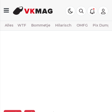
Alles
WTF
Bommetje
Hilarisch
OMFG
Pix Dump