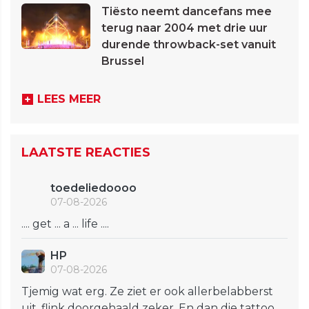
Tiësto neemt dancefans mee
terug naar 2004 met drie uur
durende throwback-set vanuit
Brussel
LEES MEER
LAATSTE REACTIES
toedeliedoooo
07-08-2026
.... get ... a ... life ....
HP
07-08-2026
Tjemig wat erg. Ze ziet er ook allerbelabberst
uit, flink doorgehaald zeker. En dan die tattoo