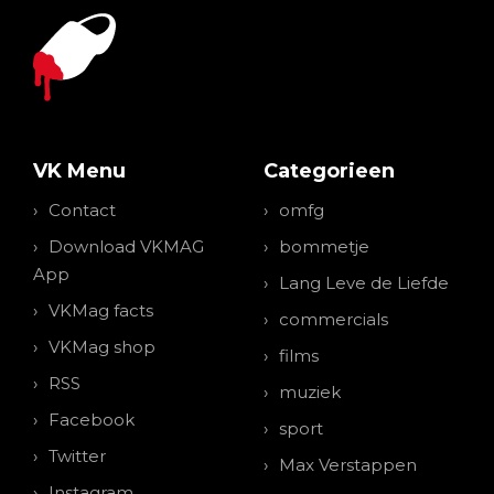
VK Menu
Categorieen
Contact
omfg
Download VKMAG
bommetje
App
Lang Leve de Liefde
VKMag facts
commercials
VKMag shop
films
RSS
muziek
Facebook
sport
Twitter
Max Verstappen
Instagram