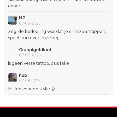
ooooh...
HP
07-08-2026
Zeg, de bedoeling was dat je er in zou trappen,
speel nou even mee zeg.
GrappigeIdioot
07-08-2026
is geen verse tattoo. dus fake
hub
07-08-2026
Hulde voor de KMar 👍