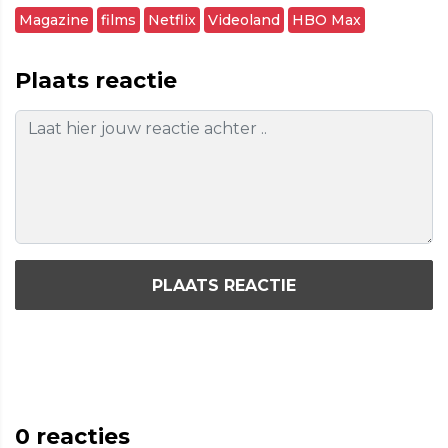
Magazine
films
Netflix
Videoland
HBO Max
Plaats reactie
PLAATS REACTIE
0
reacties