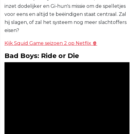
inzet dodelijker en Gi-hun's missie om de spelletjes
voor eens en altijd te beëindigen staat centraal. Zal
hij slagen, of zal het systeem nog meer slachtoffers
eisen?
Kijk Squid Game seizoen 2 op Netflix 🍿
Bad Boys: Ride or Die