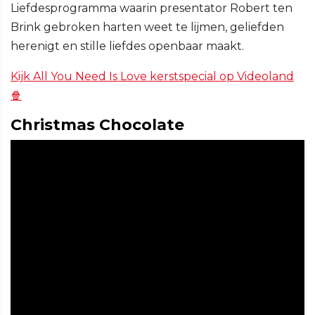
Liefdesprogramma waarin presentator Robert ten
Brink gebroken harten weet te lijmen, geliefden
herenigt en stille liefdes openbaar maakt.
Kijk All You Need Is Love kerstspecial op Videoland
🍿
Christmas Chocolate