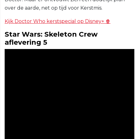
over de aarde, net op tijd voor Kerstmis.
Kijk Doctor Who kerstspecial op Disney+ 🍿
Star Wars: Skeleton Crew
aflevering 5