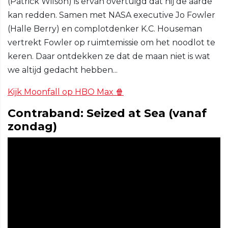
(Patrick Wilson) is ervan overtuigd dat hij de aarde
kan redden. Samen met NASA executive Jo Fowler
(Halle Berry) en complotdenker K.C. Houseman
vertrekt Fowler op ruimtemissie om het noodlot te
keren. Daar ontdekken ze dat de maan niet is wat
we altijd gedacht hebben...
Kijk Moonfall op HBO Max 🍿
Contraband: Seized at Sea (vanaf
zondag)