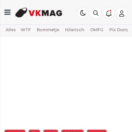
Alles
WTF
Bommetje
Hilarisch
OMFG
Pix Dump