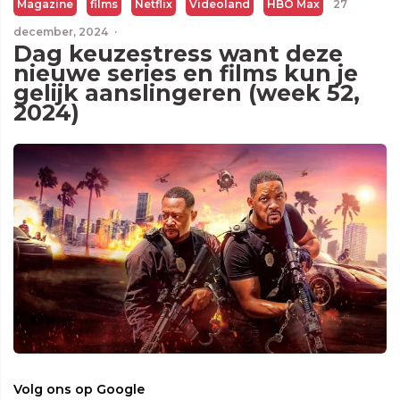
Magazine
films
Netflix
Videoland
HBO Max
27
december, 2024
·
Dag keuzestress want deze
nieuwe series en films kun je
gelijk aanslingeren (week 52,
2024)
Volg ons op Google