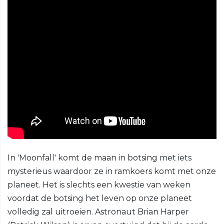
In 'Moonfall' komt de maan in botsing met iets
mysterieus waardoor ze in ramkoers komt met onze
planeet. Het is slechts een kwestie van weken
voordat de botsing het leven op onze planeet
volledig zal uitroeien. Astronaut Brian Harper