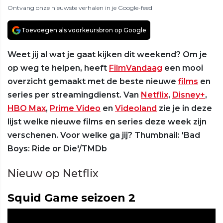
Ontvang onze nieuwste verhalen in je Google-feed
Toevoegen als voorkeursbron op Google
Weet jij al wat je gaat kijken dit weekend? Om je
op weg te helpen, heeft
FilmVandaag
een mooi
overzicht gemaakt met de beste nieuwe
films
en
series per streamingdienst. Van
Netflix
,
Disney+
,
HBO Max
,
Prime Video
en
Videoland
zie je in deze
lijst welke nieuwe films en series deze week zijn
verschenen. Voor welke ga jij? Thumbnail: 'Bad
Boys: Ride or Die'/TMDb
Nieuw op Netflix
Squid Game seizoen 2