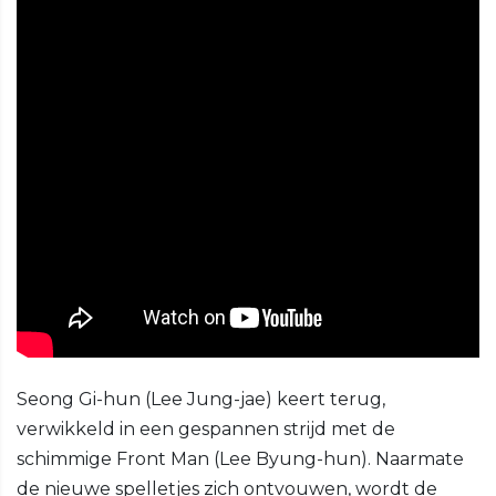
Seong Gi-hun (Lee Jung-jae) keert terug,
verwikkeld in een gespannen strijd met de
schimmige Front Man (Lee Byung-hun). Naarmate
de nieuwe spelletjes zich ontvouwen, wordt de