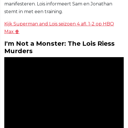
manifesteren. Lois informeert Sam en Jonathan
stemt in met een training.
Kijk Superman and Lois seizoen 4 afl. 1-2 op HBO
Max 🍿
I'm Not a Monster: The Lois Riess
Murders