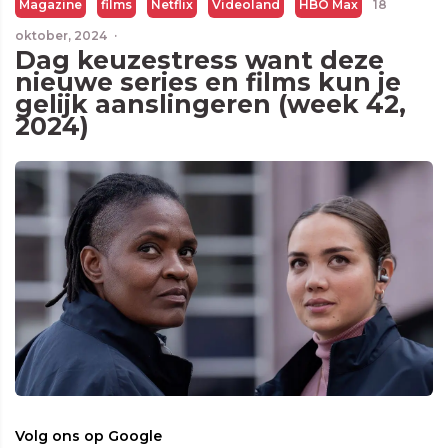
Magazine
films
Netflix
Videoland
HBO Max
18
oktober, 2024
·
Dag keuzestress want deze
nieuwe series en films kun je
gelijk aanslingeren (week 42,
2024)
Volg ons op Google