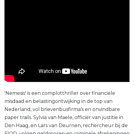
'Nemesis' is een complotthriller over financiële
misdaad en belastingontwijking in de top van
Nederland, vol brievenbusfirma’s en onvindbare
paper trails. Sylvia van Maele, officier van justitie in
Den Haag, en Lars van Deurnen, rechercheur bij de
FIOD, volgen geldsporen en criminele afrekeningen