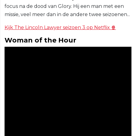
focus na de dood van Glory. Hij een man met een
missie, veel meer dan in de andere twee seizoenen...
Kijk The Lincoln Lawyer seizoen 3 op Netflix 🍿
Woman of the Hour