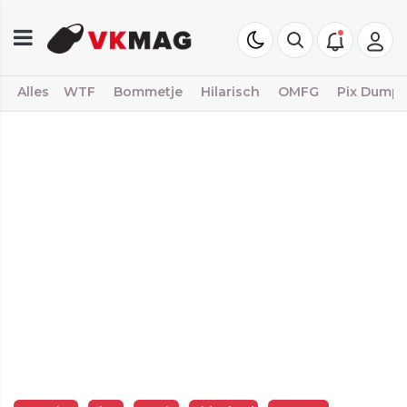
Alles
WTF
Bommetje
Hilarisch
OMFG
Pix Dump