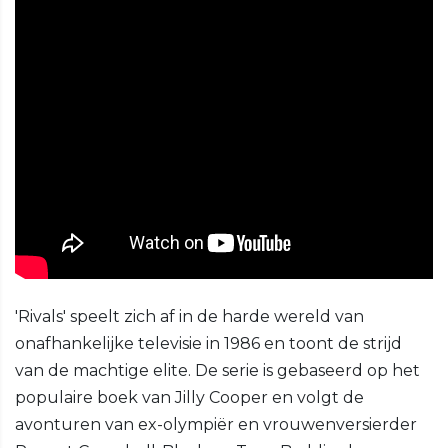
'Rivals' speelt zich af in de harde wereld van
onafhankelijke televisie in 1986 en toont de strijd
van de machtige elite. De serie is gebaseerd op het
populaire boek van Jilly Cooper en volgt de
avonturen van ex-olympiër en vrouwenversierder