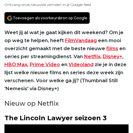
Ontvang onze nieuwste verhalen in je Google-feed
Toevoegen als voorkeursbron op Google
Weet jij al wat je gaat kijken dit weekend? Om je
op weg te helpen, heeft
FilmVandaag
een mooi
overzicht gemaakt met de beste nieuwe
films
en
series per streamingdienst. Van
Netflix
,
Disney+
,
HBO Max
,
Prime Video
en
Videoland
zie je in deze
lijst welke nieuwe films en series deze week zijn
verschenen. Voor welke ga jij? (Thumbnail Still
'Nemesis' via Disney+)
Nieuw op Netflix
The Lincoln Lawyer seizoen 3