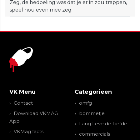
Zeg, de bedoeling was dat je er in zou trappen,
speel nou even mee zeg.
VK Menu
Categorieen
Contact
omfg
Download VKMAG
bommetje
App
Lang Leve de Liefde
VKMag facts
commercials