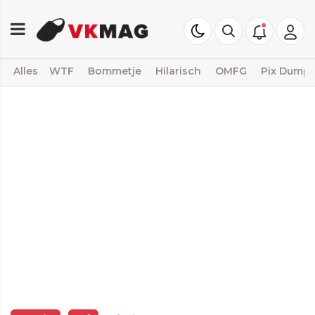
Alles
WTF
Bommetje
Hilarisch
OMFG
Pix Dump