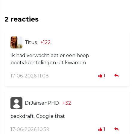
2
reacties
Titus
+122
Ik had verwacht dat er een hoop
bootvluchtelingen uit kwamen
17-06-2026 11:08
1
DrJansenPHD
+32
backdraft. Google that
17-06-2026 10:59
1