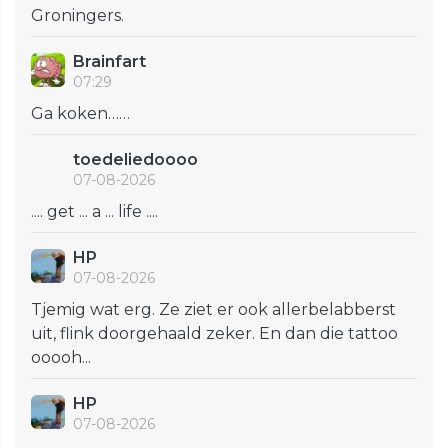
Groningers.
Brainfart
07:29
Ga koken……
toedeliedoooo
07-08-2026
.... get ... a ... life ....
HP
07-08-2026
Tjemig wat erg. Ze ziet er ook allerbelabberst
uit, flink doorgehaald zeker. En dan die tattoo
ooooh...
HP
07-08-2026