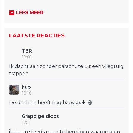
LEES MEER
LAATSTE REACTIES
TBR
19:01
Ik dacht aan zonder parachute uit een vliegtuig
trappen
hub
18:16
De dochter heeft nog babyspek 😂
GrappigeIdioot
17:11
ik begin steeds meer te begrijpen waarom een