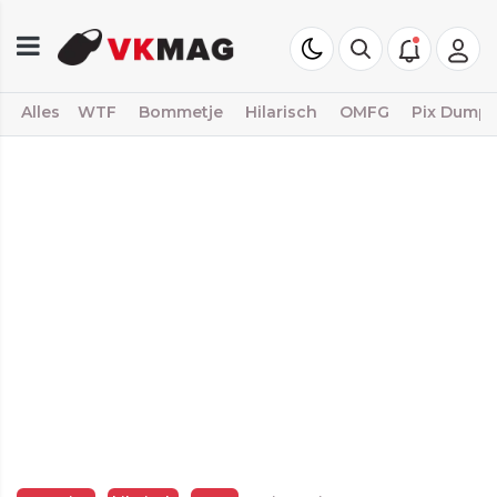
Alles
WTF
Bommetje
Hilarisch
OMFG
Pix Dump