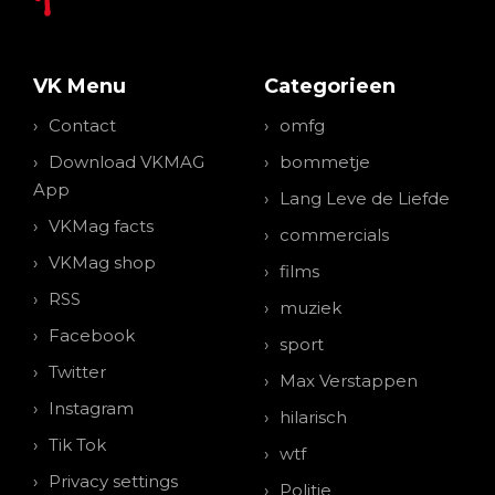
VK Menu
Categorieen
Contact
omfg
Download VKMAG
bommetje
App
Lang Leve de Liefde
VKMag facts
commercials
VKMag shop
films
RSS
muziek
Facebook
sport
Twitter
Max Verstappen
Instagram
hilarisch
Tik Tok
wtf
Privacy settings
Politie