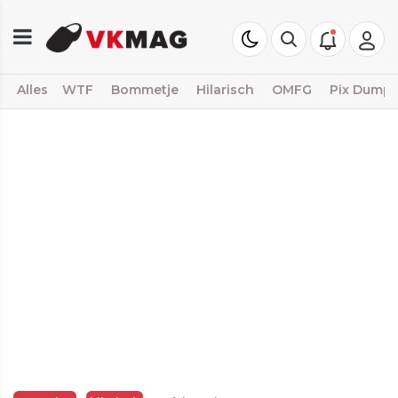
Alles
WTF
Bommetje
Hilarisch
OMFG
Pix Dump