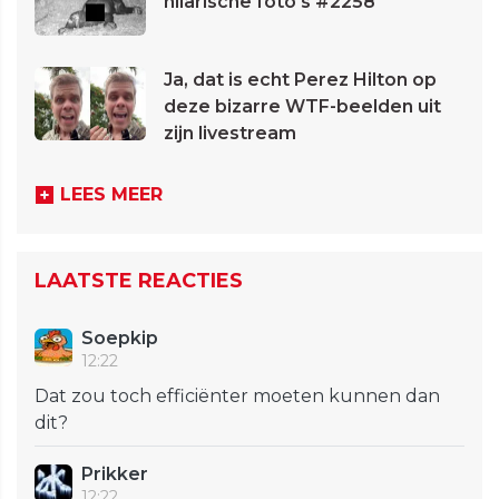
hilarische foto's #2258
Ja, dat is echt Perez Hilton op
deze bizarre WTF-beelden uit
zijn livestream
LEES MEER
LAATSTE REACTIES
Soepkip
12:22
Dat zou toch efficiënter moeten kunnen dan
dit?
Prikker
12:22