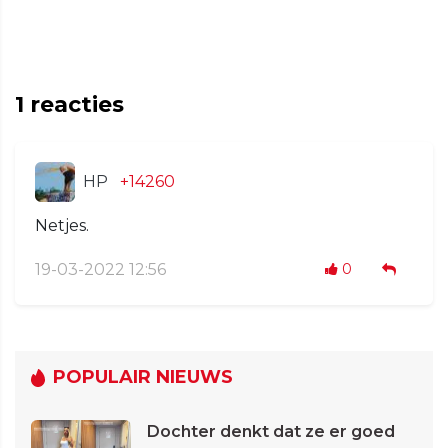
1
reacties
HP
+14260
Netjes.
19-03-2022 12:56
0
POPULAIR NIEUWS
Dochter denkt dat ze er goed