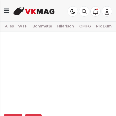
Alles
WTF
Bommetje
Hilarisch
OMFG
Pix Dump