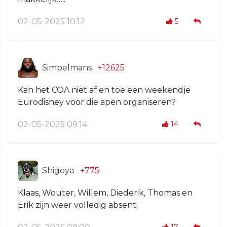
02-05-2025 10:12
5
Simpelmans
+12625
Kan het COA niet af en toe een weekendje
Eurodisney voor die apen organiseren?
02-05-2025 09:14
14
Shigoya
+775
Klaas, Wouter, Willem, Diederik, Thomas en
Erik zijn weer volledig absent.
17