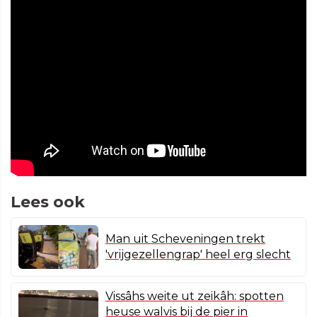
Lees ook
Man uit Scheveningen trekt
'vrijgezellengrap' heel erg slecht
Vissâhs weite ut zeikâh: spotten
heuse walvis bij de pier in