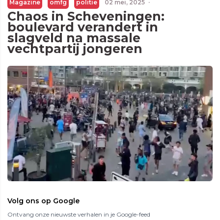
Magazine
omfg
politie
02 mei, 2025
·
Chaos in Scheveningen:
boulevard verandert in
slagveld na massale
vechtpartij jongeren
Volg ons op Google
Ontvang onze nieuwste verhalen in je Google-feed