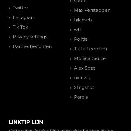
sport
Twitter
Max Verstappen
Instagram
hilarisch
Tik Tok
wtf
Privacy settings
Politie
Partnerberichten
Jutta Leerdam
Monica Geuze
Alex Soze
nieuws
Slingshot
Parels
LINKTIP LIJN
Vette video, foto's of link gemaakt of gezien die op