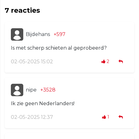
7
reacties
Bijdehans
+597
Is met scherp schieten al geprobeerd?
02-05-2025 15:02
2
nipe
+3528
Ik zie geen Nederlanders!
02-05-2025 12:37
1