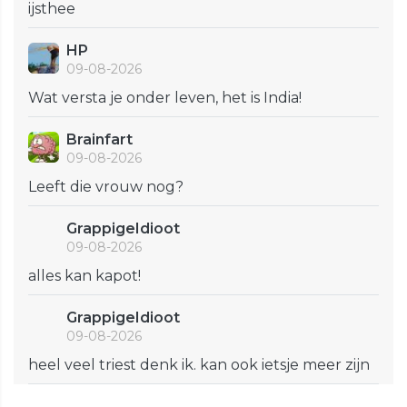
ijsthee
HP
09-08-2026
Wat versta je onder leven, het is India!
Brainfart
09-08-2026
Leeft die vrouw nog?
GrappigeIdioot
09-08-2026
alles kan kapot!
GrappigeIdioot
09-08-2026
heel veel triest denk ik. kan ook ietsje meer zijn