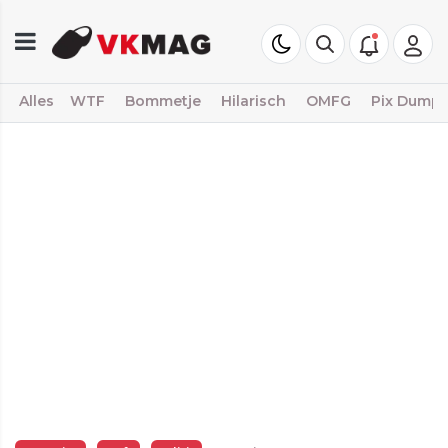
Alles
WTF
Bommetje
Hilarisch
OMFG
Pix Dump