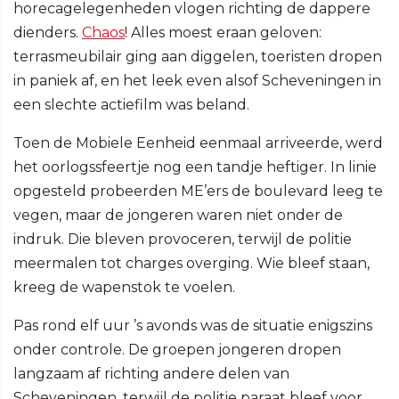
horecagelegenheden vlogen richting de dappere
dienders.
Chaos
! Alles moest eraan geloven:
terrasmeubilair ging aan diggelen, toeristen dropen
in paniek af, en het leek even alsof Scheveningen in
een slechte actiefilm was beland.
Toen de Mobiele Eenheid eenmaal arriveerde, werd
het oorlogssfeertje nog een tandje heftiger. In linie
opgesteld probeerden ME’ers de boulevard leeg te
vegen, maar de jongeren waren niet onder de
indruk. Die bleven provoceren, terwijl de politie
meermalen tot charges overging. Wie bleef staan,
kreeg de wapenstok te voelen.
Pas rond elf uur ’s avonds was de situatie enigszins
onder controle. De groepen jongeren dropen
langzaam af richting andere delen van
Scheveningen, terwijl de politie paraat bleef voor