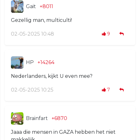
Gait
+8011
Gezellig man, multiculti!
02-05-2025 10:48
9
HP
+14264
Nederlanders, kijkt U even mee?
02-05-2025 10:25
7
Brainfart
+6870
Jaaa die mensen in GAZA hebben het niet
makkelijk…..