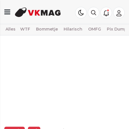
Alles
WTF
Bommetje
Hilarisch
OMFG
Pix Dump