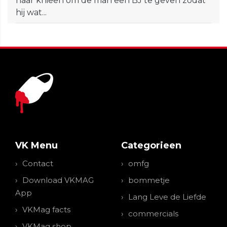
haar knieën om de man een BJ te geven zodat
hij wat...
VK Menu
Categorieen
Contact
omfg
Download VKMAG
bommetje
App
Lang Leve de Liefde
VKMag facts
commercials
VKMag shop