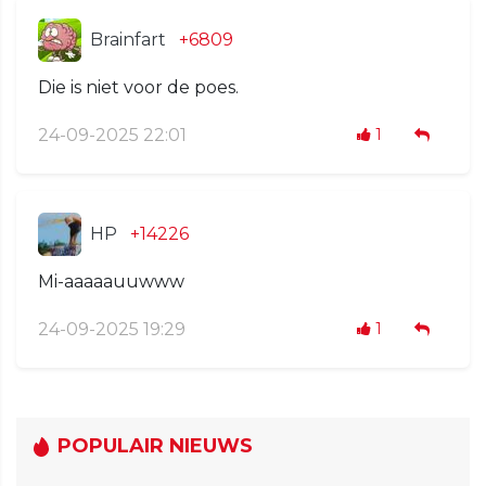
Brainfart
+6809
Die is niet voor de poes.
24-09-2025 22:01
1
HP
+14226
Mi-aaaaauuwww
24-09-2025 19:29
1
POPULAIR NIEUWS