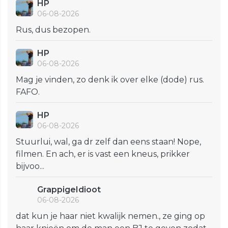
HP
06-08-2026
Rus, dus bezopen.
HP
06-08-2026
Mag je vinden, zo denk ik over elke (dode) rus.
FAFO.
HP
06-08-2026
Stuurlui, wal, ga dr zelf dan eens staan! Nope,
filmen. En ach, er is vast een kneus, prikker
bijvoo...
GrappigeIdioot
06-08-2026
dat kun je haar niet kwalijk nemen., ze ging op