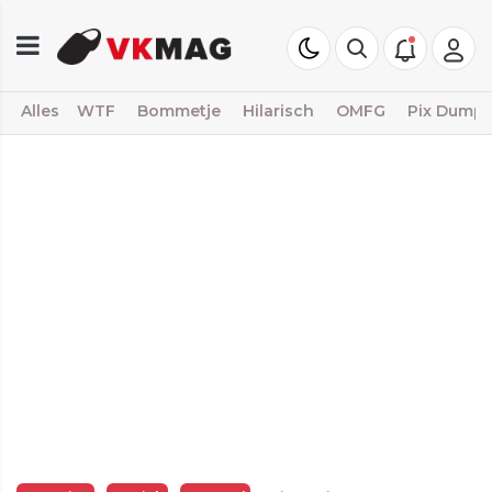
Alles
WTF
Bommetje
Hilarisch
OMFG
Pix Dump