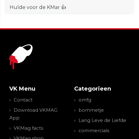
Hulde voor de KMar 👍
VK Menu
Categorieen
Contact
omfg
Download VKMAG
bommetje
App
Lang Leve de Liefde
VKMag facts
commercials
VKMag shop