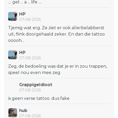
.... get ... a ... life ....
HP
07-08-2026
Tjemig wat erg. Ze ziet er ook allerbelabberst
uit, flink doorgehaald zeker. En dan die tattoo
ooooh...
HP
07-08-2026
Zeg, de bedoeling was dat je er in zou trappen,
speel nou even mee zeg.
GrappigeIdioot
07-08-2026
is geen verse tattoo. dus fake
hub
07-08-2026