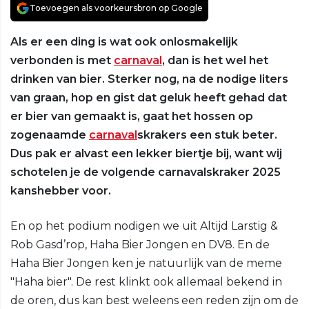
Toevoegen als voorkeursbron op Google
Als er een ding is wat ook onlosmakelijk
verbonden is met
carnaval
, dan is het wel het
drinken van bier. Sterker nog, na de nodige liters
van graan, hop en gist dat geluk heeft gehad dat
er bier van gemaakt is, gaat het hossen op
zogenaamde
carnaval
skrakers een stuk beter.
Dus pak er alvast een lekker biertje bij, want wij
schotelen je de volgende carnavalskraker 2025
kanshebber voor.
En op het podium nodigen we uit Altijd Larstig &
Rob Gasd’rop, Haha Bier Jongen en DV8. En de
Haha Bier Jongen ken je natuurlijk van de meme
"Haha bier". De rest klinkt ook allemaal bekend in
de oren, dus kan best weleens een reden zijn om de