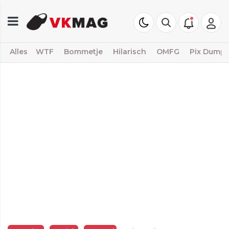
Alles
WTF
Bommetje
Hilarisch
OMFG
Pix Dump