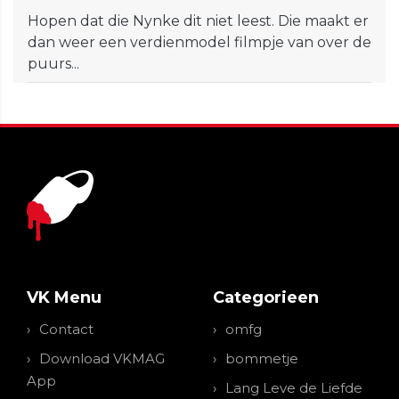
Hopen dat die Nynke dit niet leest. Die maakt er
dan weer een verdienmodel filmpje van over de
puurs...
VK Menu
Categorieen
Contact
omfg
Download VKMAG
bommetje
App
Lang Leve de Liefde