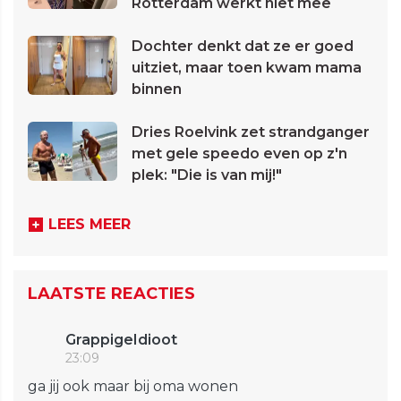
Rotterdam werkt niet mee
Dochter denkt dat ze er goed
uitziet, maar toen kwam mama
binnen
Dries Roelvink zet strandganger
met gele speedo even op z'n
plek: "Die is van mij!"
LEES MEER
LAATSTE REACTIES
GrappigeIdioot
23:09
ga jij ook maar bij oma wonen