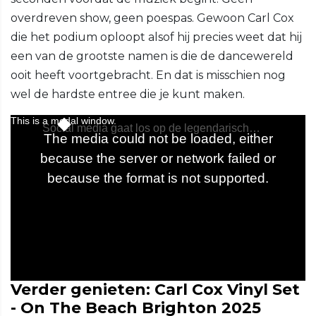
overdreven show, geen poespas. Gewoon Carl Cox
die het podium oploopt alsof hij precies weet dat hij
een van de grootste namen is die de dancewereld
ooit heeft voortgebracht. En dat is misschien nog
wel de hardste entree die je kunt maken.
Verder genieten: Carl Cox Vinyl Set
- On The Beach Brighton 2025