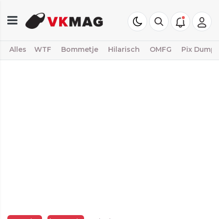
Alles
WTF
Bommetje
Hilarisch
OMFG
Pix Dump