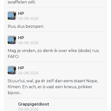
swaffelen wilt.
HP
06-08-2026
Rus, dus bezopen.
HP
06-08-2026
Mag je vinden, zo denk ik over elke (dode) rus.
FAFO.
HP
06-08-2026
Stuurlui, wal, ga dr zelf dan eens staan! Nope,
filmen. En ach, er is vast een kneus, prikker
bijvoo...
GrappigeIdioot
06-08-2026