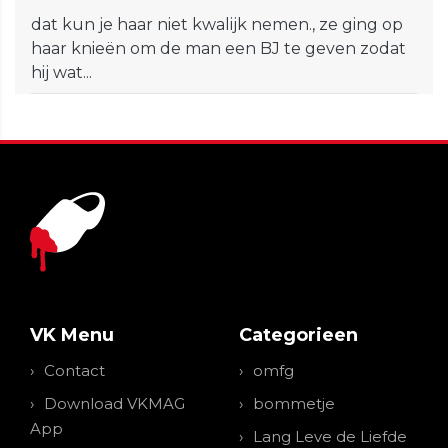
dat kun je haar niet kwalijk nemen., ze ging op
haar knieën om de man een BJ te geven zodat
hij wat...
VK Menu
Categorieen
Contact
omfg
Download VKMAG
bommetje
App
Lang Leve de Liefde