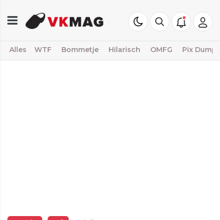
Alles
WTF
Bommetje
Hilarisch
OMFG
Pix Dump