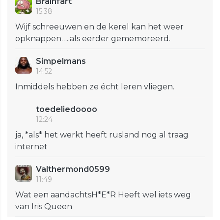
Brainfart
15:38
Wijf schreeuwen en de kerel kan het weer
opknappen…..als eerder gememoreerd.
Simpelmans
14:52
Inmiddels hebben ze écht leren vliegen.
toedeliedoooo
12:24
ja, *als* het werkt heeft rusland nog al traag
internet
Valthermond0599
11:49
Wat een aandachtsH*E*R Heeft wel iets weg
van Iris Queen