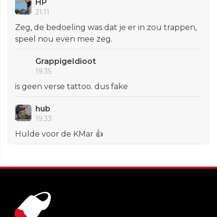
HP
21:11
Zeg, de bedoeling was dat je er in zou trappen,
speel nou even mee zeg.
GrappigeIdioot
19:35
is geen verse tattoo. dus fake
hub
19:33
Hulde voor de KMar 👍