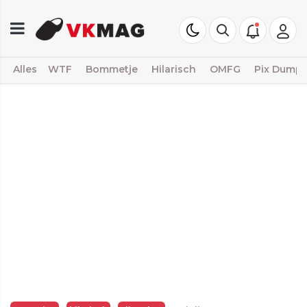
Alles
WTF
Bommetje
Hilarisch
OMFG
Pix Dump