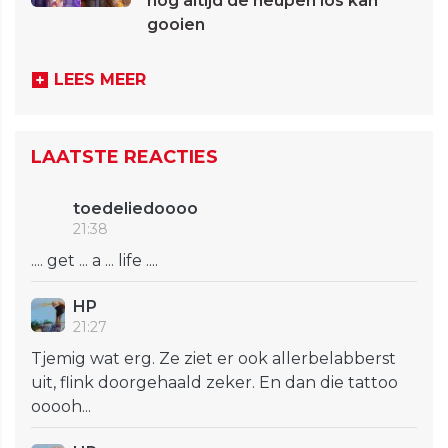
nog altijd de heupen los kan
gooien
LEES MEER
LAATSTE REACTIES
toedeliedoooo
21:38
.... get ... a ... life ....
HP
21:27
Tjemig wat erg. Ze ziet er ook allerbelabberst
uit, flink doorgehaald zeker. En dan die tattoo
ooooh...