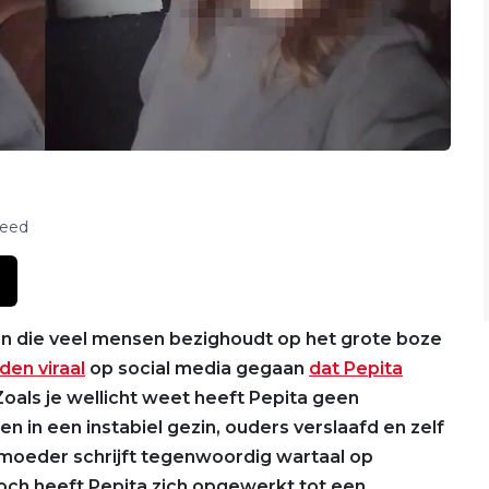
feed
on die veel mensen bezighoudt op het grote boze
den viraal
op social media gegaan
dat Pepita
als je wellicht weet heeft Pepita geen
 in een instabiel gezin, ouders verslaafd en zelf
 moeder schrijft tegenwoordig wartaal op
och heeft Pepita zich opgewerkt tot een