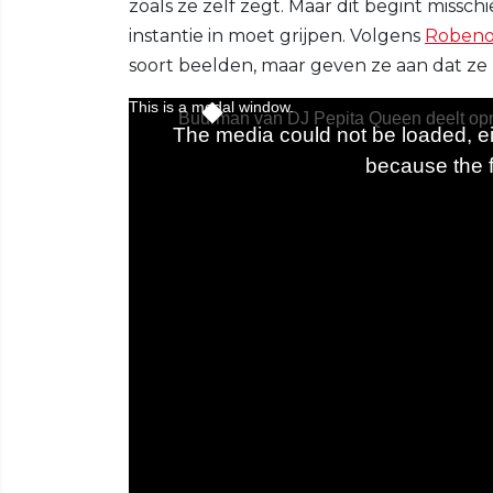
zoals ze zelf zegt. Maar dit begint missc
instantie in moet grijpen. Volgens
Roben
soort beelden, maar geven ze aan dat ze