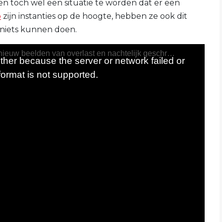
hien toch wel een situatie te worden dat er een
o
zijn instanties op de hoogte, hebben ze ook dit
 niets kunnen doen.