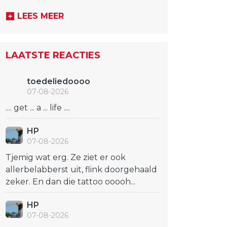
LEES MEER
LAATSTE REACTIES
toedeliedoooo
07-08-2026
.... get ... a ... life ....
HP
07-08-2026
Tjemig wat erg. Ze ziet er ook
allerbelabberst uit, flink doorgehaald
zeker. En dan die tattoo ooooh...
HP
07-08-2026