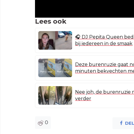
Lees ook
🎧 DJ Pepita Queen bedre
bij iedereen in de smaak
Deze burenruzie gaat n
minuten bekvechten me
Nee joh, de burenruzie 
verder
0
DE