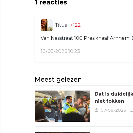
1
reacties
Titus
+122
Van Nesstraat 100 Presikhaaf Arnhem. D
18-05-2026 10:23
Meest gelezen
Dat is duideli
niet fokken
07-08-2026