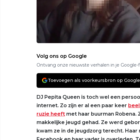
Volg ons op Google
Ontvang onze nieuwste verhalen in je Google-
Toevoegen als voorkeursbron op Google
DJ Pepita Queen is toch wel een perso
internet. Zo zijn er al een paar keer
beel
ruzie heeft
met haar buurman Robena. Zo
makkelijke jeugd gehad. Ze werd geboren
kwam ze in de jeugdzorg terecht. Haar
Facebook en haar vader is overleden. T