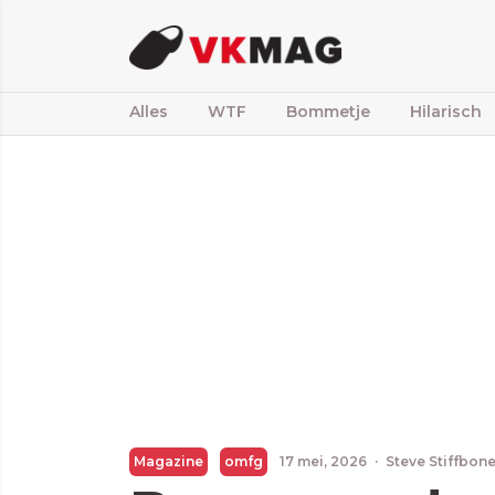
Alles
WTF
Bommetje
Hilarisch
Magazine
omfg
17 mei, 2026
·
Steve Stiffbon