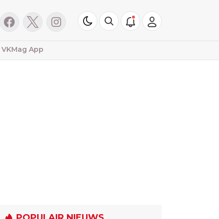
VKMag App
POPULAIR NIEUWS