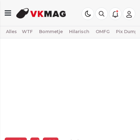
Alles
WTF
Bommetje
Hilarisch
OMFG
Pix Dump