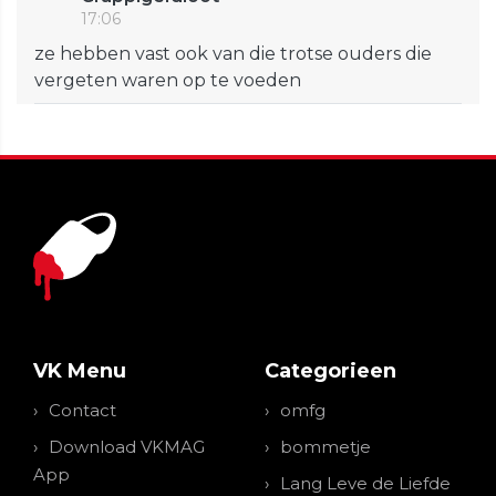
17:06
ze hebben vast ook van die trotse ouders die
vergeten waren op te voeden
VK Menu
Categorieen
Contact
omfg
Download VKMAG
bommetje
App
Lang Leve de Liefde