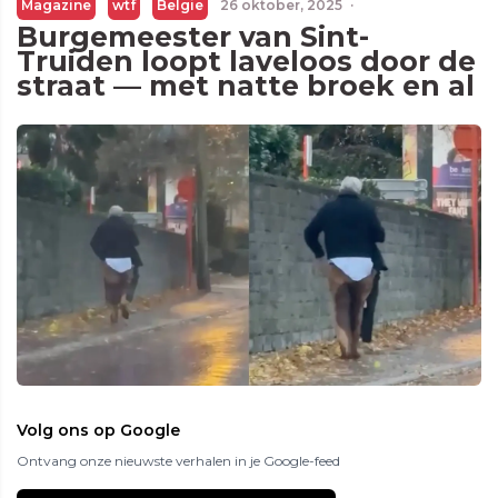
Magazine
wtf
Belgie
26 oktober, 2025
·
Burgemeester van Sint-
Truiden loopt laveloos door de
straat — met natte broek en al
Volg ons op Google
Ontvang onze nieuwste verhalen in je Google-feed