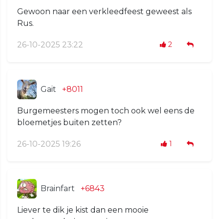
Gewoon naar een verkleedfeest geweest als
Rus.
26-10-2025 23:22
2
Gait
+8011
Burgemeesters mogen toch ook wel eens de
bloemetjes buiten zetten?
26-10-2025 19:26
1
Brainfart
+6843
Liever te dik je kist dan een mooie