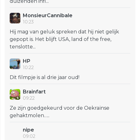
duizenden infl...
MonsieurCannibale
10:23
Hij mag van geluk spreken dat hij niet gelijk
gepopt is. Het blijft USA, land of the free,
tenslotte...
HP
10:22
Dit filmpje is al drie jaar oud!
Brainfart
09:22
Ze zijn goedgekeurd voor de Oekraïnse
gehaktmolen…..
nipe
09:02