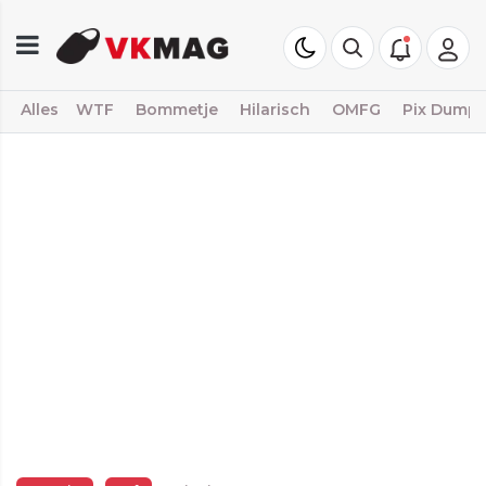
Alles
WTF
Bommetje
Hilarisch
OMFG
Pix Dump