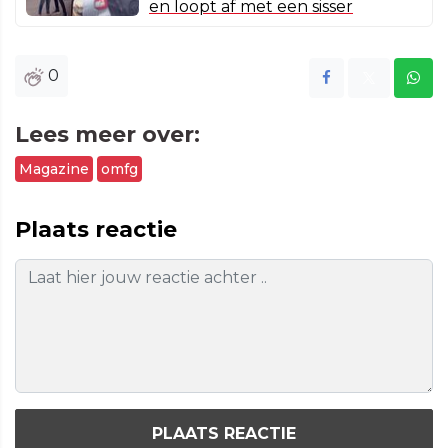
en loopt af met een sisser
0
Lees meer over:
Magazine
omfg
Plaats reactie
PLAATS REACTIE