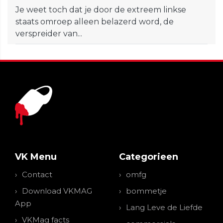
Je weet toch dat je door de extreem linkse
staats omroep alleen belazerd word, de
verspreider van...
VK Menu
Categorieen
Contact
omfg
Download VKMAG
bommetje
App
Lang Leve de Liefde
VKMag facts