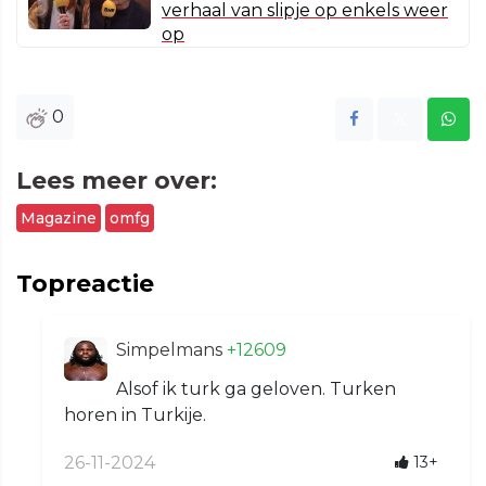
verhaal van slipje op enkels weer
op
0
Lees meer over:
Magazine
omfg
Topreactie
Simpelmans
+12609
Alsof ik turk ga geloven. Turken
horen in Turkije.
26-11-2024
13+