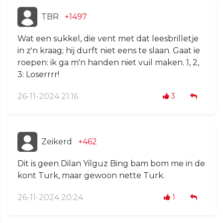
TBR
+1497
Wat een sukkel, die vent met dat leesbrilletje
in z'n kraag; hij durft niet eens te slaan. Gaat ie
roepen: ik ga m'n handen niet vuil maken. 1, 2,
3: Loserrrr!
26-11-2024 21:16
3
Zeikerd
+462
Dit is geen Dilan Yilguz Bing bam bom me in de
kont Turk, maar gewoon nette Turk.
26-11-2024 20:24
1