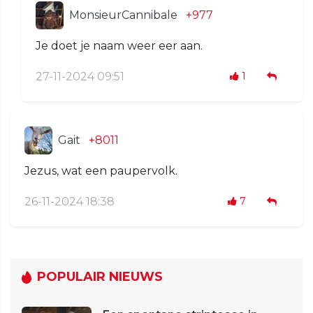
MonsieurCannibale
+977
Je doet je naam weer eer aan.
27-11-2024 09:51
1
Gait
+8011
Jezus, wat een paupervolk.
26-11-2024 18:38
7
POPULAIR NIEUWS