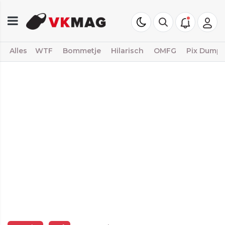
Alles
WTF
Bommetje
Hilarisch
OMFG
Pix Dump