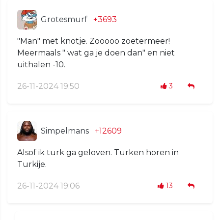
Grotesmurf
+3693
"Man" met knotje. Zooooo zoetermeer!
Meermaals " wat ga je doen dan" en niet
uithalen -10.
26-11-2024 19:50
3
Simpelmans
+12609
Alsof ik turk ga geloven. Turken horen in
Turkije.
26-11-2024 19:06
13