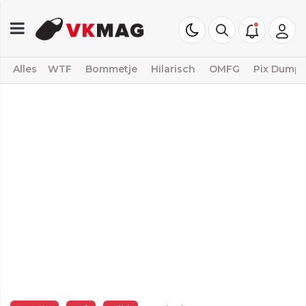
Alles
WTF
Bommetje
Hilarisch
OMFG
Pix Dump