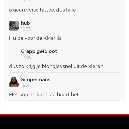
19:35
is geen verse tattoo. dus fake
hub
19:33
Hulde voor de KMar 👍
GrappigeIdioot
17:06
dus zo krijg je blondjes snel uit de kleren
Simpelmans
16:26
Met kop en kont. Zo hoort het.