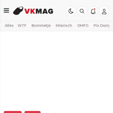
Alles
WTF
Bommetje
Hilarisch
OMFG
Pix Dump