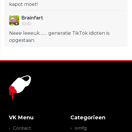
kapot moet!
Brainfart
10:41
Neee leeeuk……. generatie TikTok idioten is
opgestaan.
VK Menu
Categorieen
Contact
omfg