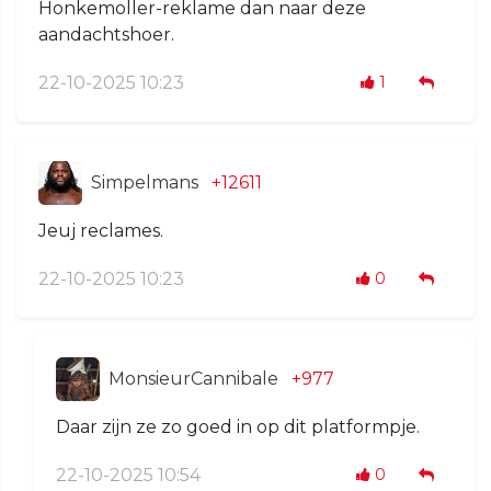
Honkemoller-reklame dan naar deze
aandachtshoer.
22-10-2025 10:23
1
Simpelmans
+12611
Jeuj reclames.
22-10-2025 10:23
0
MonsieurCannibale
+977
Daar zijn ze zo goed in op dit platformpje.
22-10-2025 10:54
0