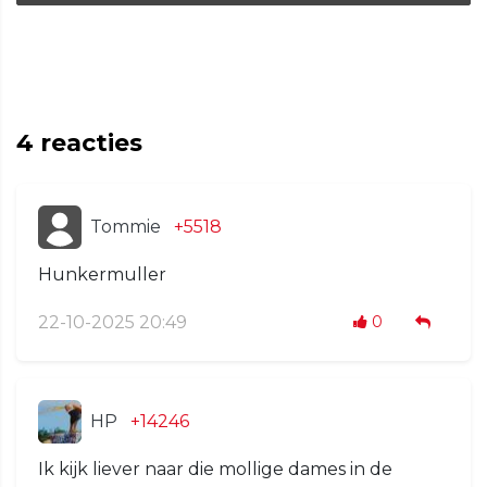
4
reacties
Tommie
+5518
Hunkermuller
22-10-2025 20:49
0
HP
+14246
Ik kijk liever naar die mollige dames in de