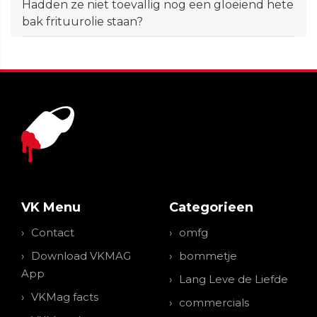
Hadden ze niet toevallig nog een gloeiend hete
bak frituurolie staan?
VK Menu
Categorieen
Contact
omfg
Download VKMAG
bommetje
App
Lang Leve de Liefde
VKMag facts
commercials