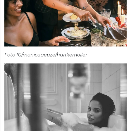
Foto IG/monicageuze/hunkemoller