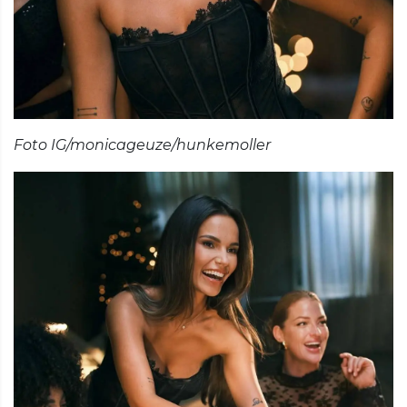
Foto IG/monicageuze/hunkemoller