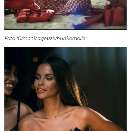
Foto IG/monicageuze/hunkemoller