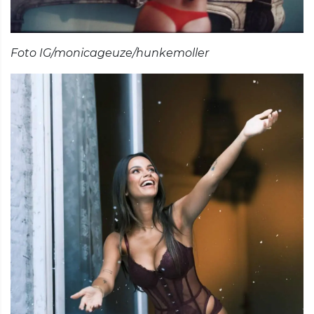
Foto IG/monicageuze/hunkemoller