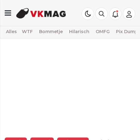
Alles
WTF
Bommetje
Hilarisch
OMFG
Pix Dump