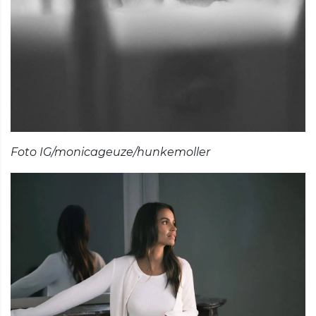
Foto IG/monicageuze/hunkemoller