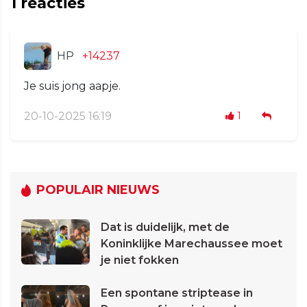
1
reacties
HP
+14237
Je suis jong aapje.
20-10-2025 16:19
1
POPULAIR NIEUWS
Dat is duidelijk, met de
Koninklijke Marechaussee moet
je niet fokken
Een spontane striptease in