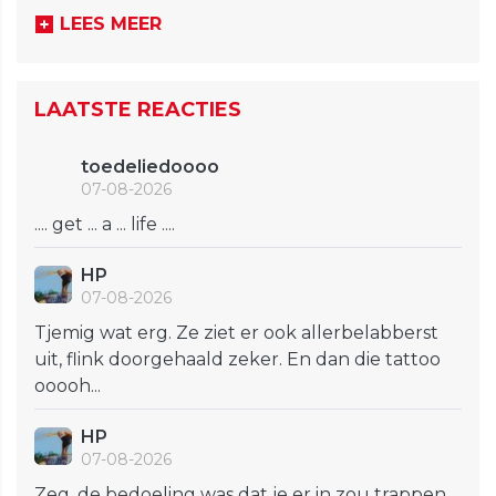
LEES MEER
LAATSTE REACTIES
toedeliedoooo
07-08-2026
.... get ... a ... life ....
HP
07-08-2026
Tjemig wat erg. Ze ziet er ook allerbelabberst
uit, flink doorgehaald zeker. En dan die tattoo
ooooh...
HP
07-08-2026
Zeg, de bedoeling was dat je er in zou trappen,