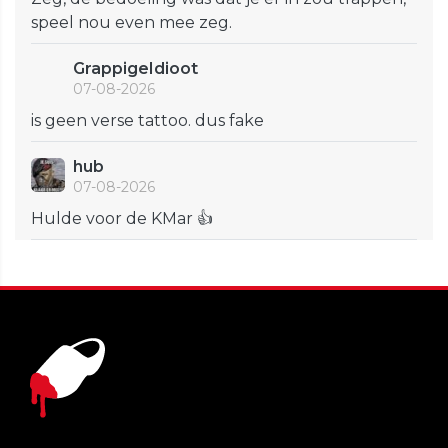
speel nou even mee zeg.
GrappigeIdioot
07-08-2026
is geen verse tattoo. dus fake
hub
07-08-2026
Hulde voor de KMar 👍