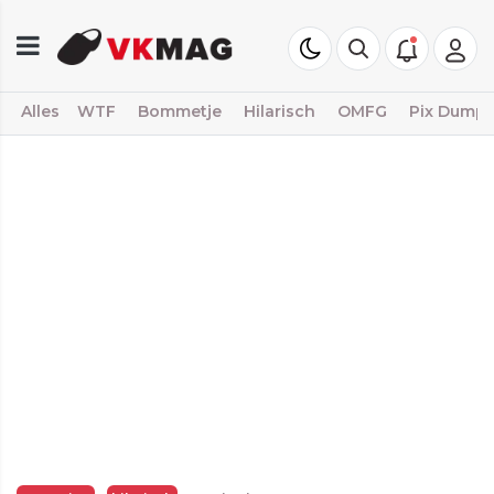
Alles
WTF
Bommetje
Hilarisch
OMFG
Pix Dump