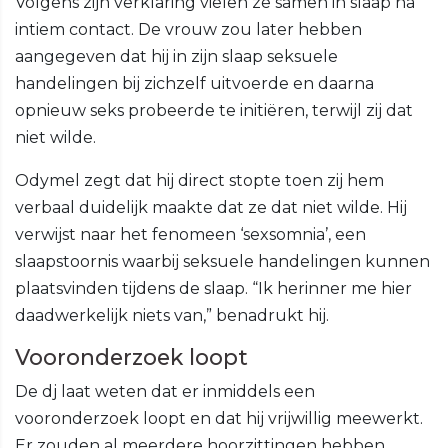
Volgens zijn verklaring vielen ze samen in slaap na
intiem contact. De vrouw zou later hebben
aangegeven dat hij in zijn slaap seksuele
handelingen bij zichzelf uitvoerde en daarna
opnieuw seks probeerde te initiëren, terwijl zij dat
niet wilde.
Odymel zegt dat hij direct stopte toen zij hem
verbaal duidelijk maakte dat ze dat niet wilde. Hij
verwijst naar het fenomeen ‘sexsomnia’, een
slaapstoornis waarbij seksuele handelingen kunnen
plaatsvinden tijdens de slaap. “Ik herinner me hier
daadwerkelijk niets van,” benadrukt hij.
Vooronderzoek loopt
De dj laat weten dat er inmiddels een
vooronderzoek loopt en dat hij vrijwillig meewerkt.
Er zouden al meerdere hoorzittingen hebben