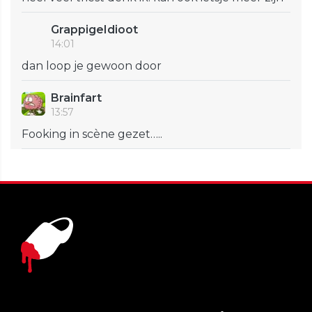
GrappigeIdioot
14:01
dan loop je gewoon door
Brainfart
13:57
Fooking in scène gezet…..