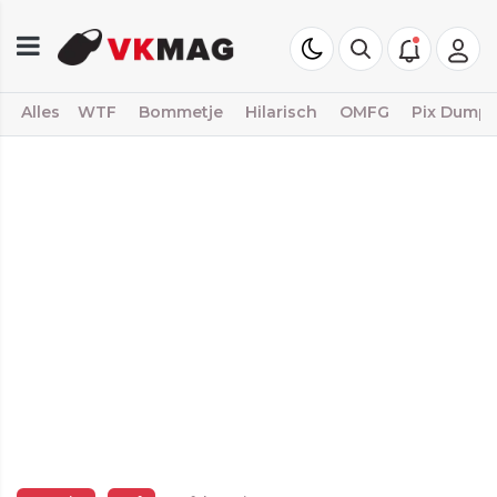
Alles
WTF
Bommetje
Hilarisch
OMFG
Pix Dump