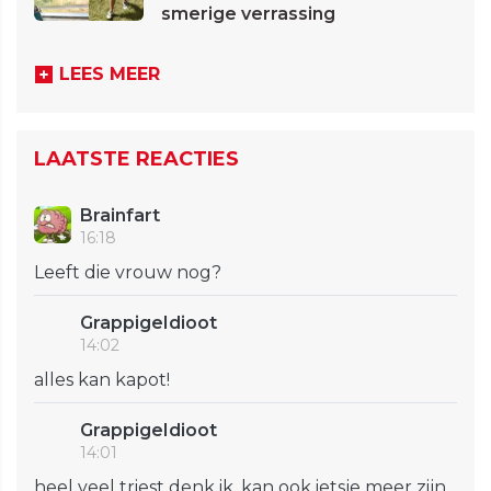
smerige verrassing
LEES MEER
LAATSTE REACTIES
Brainfart
16:18
Leeft die vrouw nog?
GrappigeIdioot
14:02
alles kan kapot!
GrappigeIdioot
14:01
heel veel triest denk ik. kan ook ietsje meer zijn