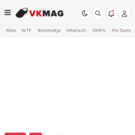
Alles
WTF
Bommetje
Hilarisch
OMFG
Pix Dump