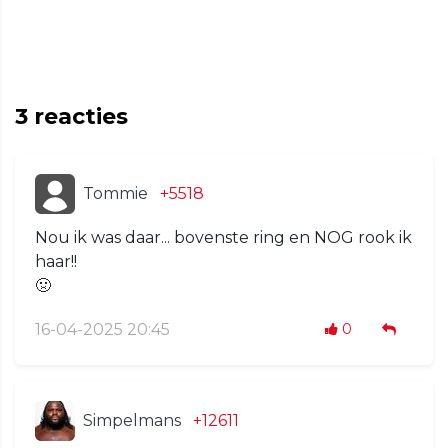
3
reacties
Tommie
+5518
Nou ik was daar... bovenste ring en NOG rook ik
haar!!
🤢
16-04-2025 20:45
0
Simpelmans
+12611