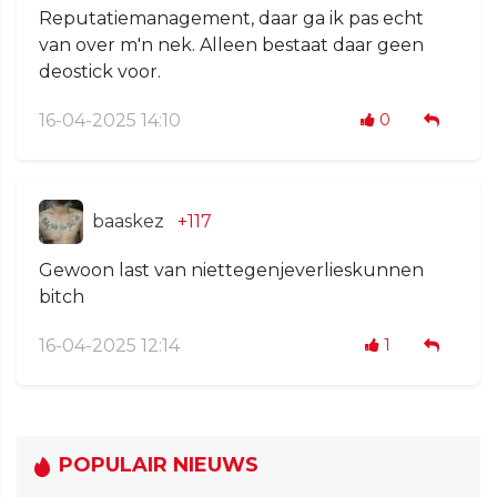
Reputatiemanagement, daar ga ik pas echt
van over m'n nek. Alleen bestaat daar geen
deostick voor.
16-04-2025 14:10
0
baaskez
+117
Gewoon last van niettegenjeverlieskunnen
bitch
16-04-2025 12:14
1
POPULAIR NIEUWS