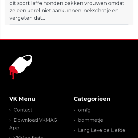
dit soort laffe honden pakken vrouwen omdat
ze een kerel niet aankunnen. nekschotje en
vergeten dat...
VK Menu
Categorieen
Contact
omfg
Download VKMAG
bommetje
App
Lang Leve de Liefde
VKMag facts