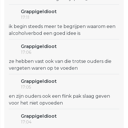
GrappigeIdioot
17:11
ik begin steeds meer te begrijpen waarom een
alcoholverbod een goed idee is
GrappigeIdioot
17:06
ze hebben vast ook van die trotse ouders die
vergeten waren op te voeden
GrappigeIdioot
17:05
en zijn ouders ook een flink pak slaag geven
voor het niet opvoeden
GrappigeIdioot
17:04