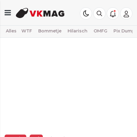
Alles
WTF
Bommetje
Hilarisch
OMFG
Pix Dump