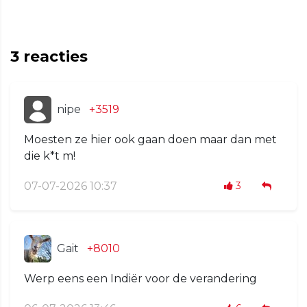
3
reacties
nipe
+3519
Moesten ze hier ook gaan doen maar dan met
die k*t m!
07-07-2026 10:37
3
Gait
+8010
Werp eens een Indiër voor de verandering