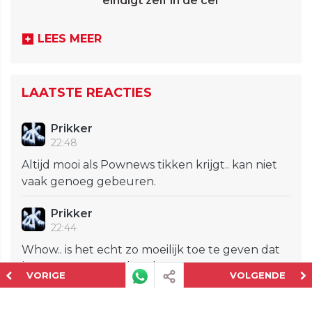
eindigt zelf in de cel
LEES MEER
LAATSTE REACTIES
Prikker
22:48
Altijd mooi als Pownews tikken krijgt.. kan niet
vaak genoeg gebeuren.
Prikker
22:44
Whow.. is het echt zo moeilijk toe te geven dat
je ernaast zat... sterkte daarmee.
VORIGE
VOLGENDE
Gait