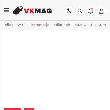
Alles
WTF
Bommetje
Hilarisch
OMFG
Pix Dump