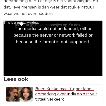
denkbeeldig dan. Feitelijk is het vooral vliegles. En
dat, lieve mensen, is dan weer dat stukje natuur
waar we het over hadden.
Lees ook
Bram Krikke maakt ‘goor land’-
opmerking over India en dat valt
totaal verkeerd