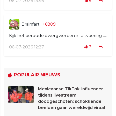
06-07-2026 13:46
6
Brainfart
+6809
Kijk het oeroude dwergwerpen in uitvoering ….
06-07-2026 12:27
7
POPULAIR NIEUWS
Mexicaanse TikTok-influencer
tijdens livestream
doodgeschoten: schokkende
beelden gaan wereldwijd viraal