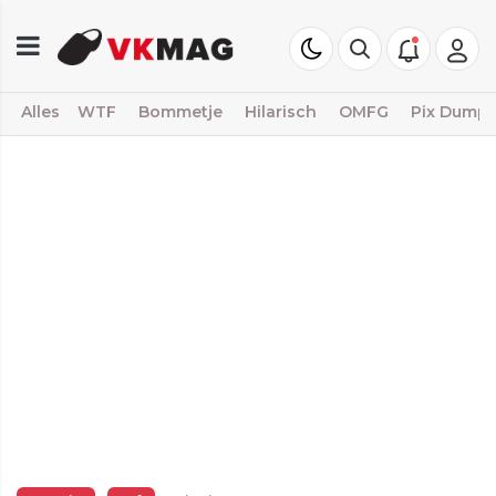
Alles
WTF
Bommetje
Hilarisch
OMFG
Pix Dump