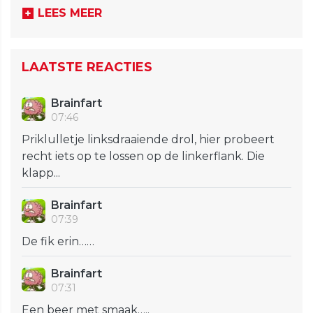
LEES MEER
LAATSTE REACTIES
Brainfart
07:46
Priklulletje linksdraaiende drol, hier probeert
recht iets op te lossen op de linkerflank. Die
klapp...
Brainfart
07:39
De fik erin……
Brainfart
07:31
Een beer met smaak…..