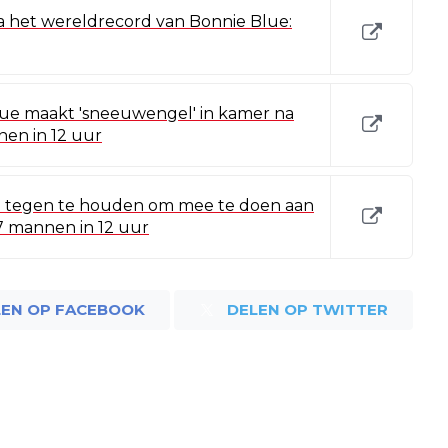
a het wereldrecord van Bonnie Blue:
lue maakt 'sneeuwengel' in kamer na
en in 12 uur
 tegen te houden om mee te doen aan
7 mannen in 12 uur
LEN OP FACEBOOK
DELEN OP TWITTER