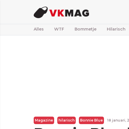
Alles
WTF
Bommetje
Hilarisch
Magazine
hilarisch
Bonnie Blue
18 januari,