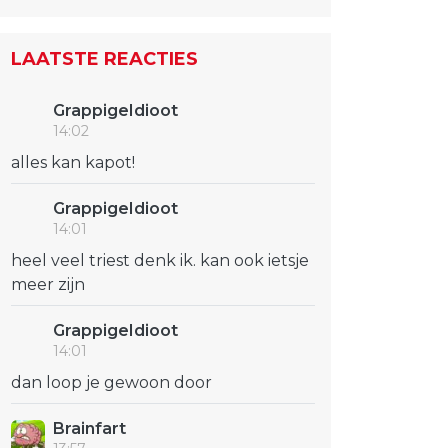
LAATSTE REACTIES
GrappigeIdioot
14:02
alles kan kapot!
GrappigeIdioot
14:01
heel veel triest denk ik. kan ook ietsje
meer zijn
GrappigeIdioot
14:01
dan loop je gewoon door
Brainfart