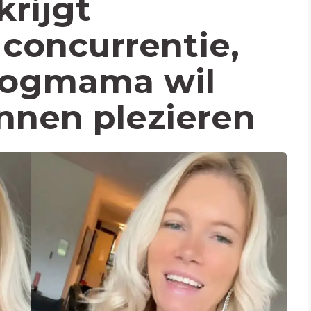
krijgt
concurrentie,
logmama wil
nnen plezieren