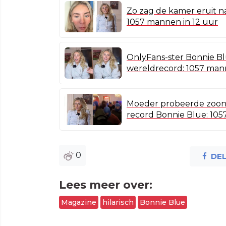
Zo zag de kamer eruit n
1057 mannen in 12 uur
OnlyFans-ster Bonnie B
wereldrecord: 1057 mann
Moeder probeerde zoon
record Bonnie Blue: 105
0
DE
Lees meer over:
Magazine
hilarisch
Bonnie Blue