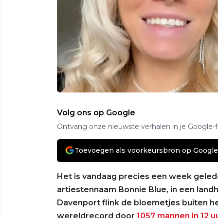
Volg ons op Google
Ontvang onze nieuwste verhalen in je Google-
Toevoegen als voorkeursbron op Google
Het is vandaag precies een week gelede
artiestennaam Bonnie Blue, in een land
Davenport flink de bloemetjes buiten h
wereldrecord door
1057 mannen in 12 u