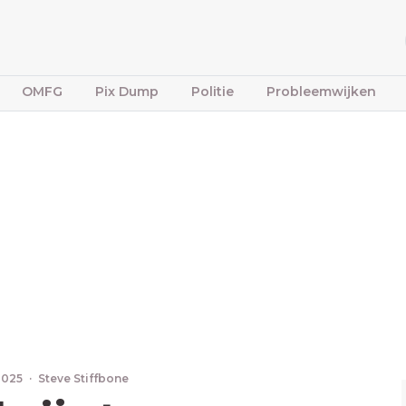
OMFG
Pix Dump
Politie
Probleemwijken
 2025
·
Steve Stiffbone