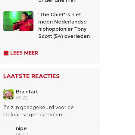
onder drie man
'The Chief' is niet
meer: Nederlandse
hiphoppionier Tony
Scott (54) overleden
LEES MEER
LAATSTE REACTIES
Brainfart
09:22
Ze zijn goedgekeurd voor de
Oekraïnse gehaktmolen…..
nipe
09:02