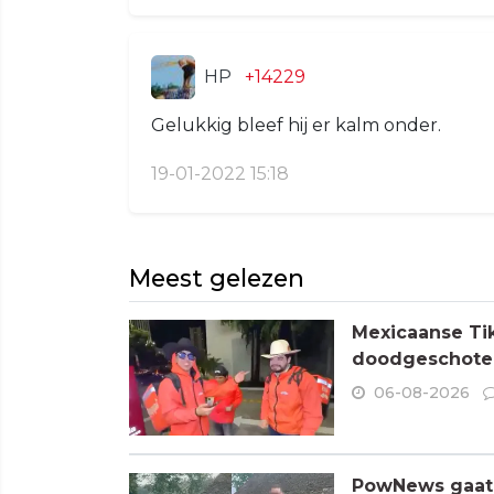
HP
+14229
Gelukkig bleef hij er kalm onder.
19-01-2022 15:18
Meest gelezen
Mexicaanse Tik
doodgeschoten
06-08-2026
PowNews gaat 