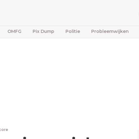
OMFG
Pix Dump
Politie
Probleemwijken
core