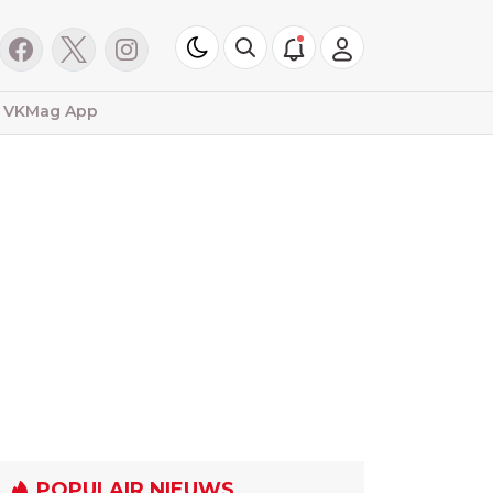
VKMag App
POPULAIR NIEUWS