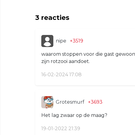
3
reacties
nipe
+3519
waarom stoppen voor die gast gewoon 
zijn rotzooi aandoet.
16-02-2024 17:08
Grotesmurf
+3693
Het lag zwaar op de maag?
19-01-2022 21:39