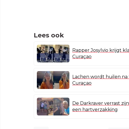
Lees ook
Rapper Josylvio krijgt k
Curaçao
Lachen wordt huilen na 
Curaçao
De Darkraver verrast zij
een hartverzakking