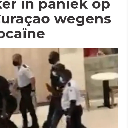
ker in paniek op
Curaçao wegens
ocaïne