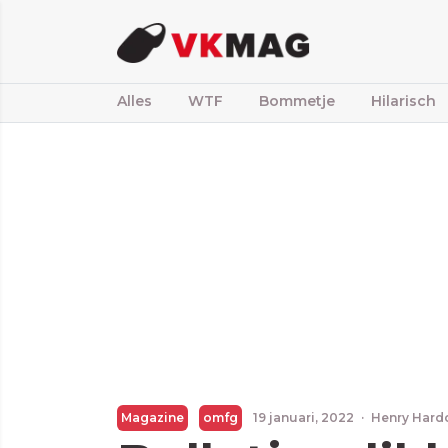
Alles
WTF
Bommetje
Hilarisch
Magazine
omfg
19 januari, 2022
·
Henry Hard