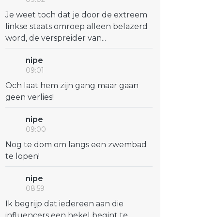
Je weet toch dat je door de extreem
linkse staats omroep alleen belazerd
word, de verspreider van...
nipe
09:01
Och laat hem zijn gang maar gaan
geen verlies!
nipe
09:00
Nog te dom om langs een zwembad
te lopen!
nipe
08:59
Ik begrijp dat iedereen aan die
influencers een hekel begint te