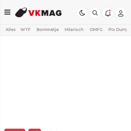
Alles
WTF
Bommetje
Hilarisch
OMFG
Pix Dump