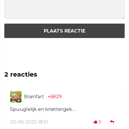
PLAATS REACTIE
2
reacties
Brainfart
+6829
Spuuglelijk en knettergek….
20-06-2025 18:51
0