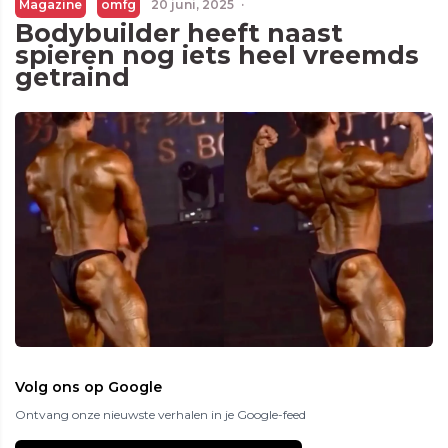
Magazine
omfg
20 juni, 2025
·
Bodybuilder heeft naast
spieren nog iets heel vreemds
getraind
Volg ons op Google
Ontvang onze nieuwste verhalen in je Google-feed