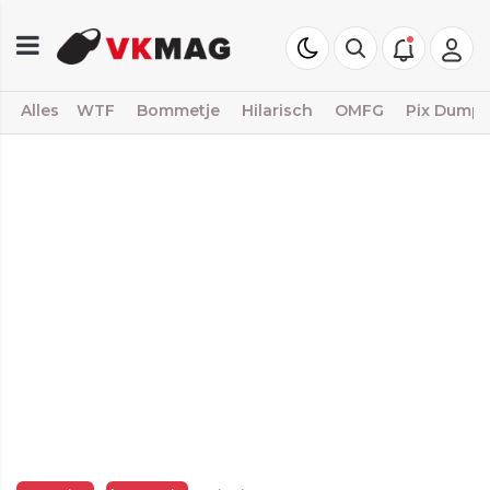
Alles
WTF
Bommetje
Hilarisch
OMFG
Pix Dump