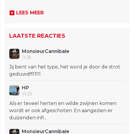
LEES MEER
LAATSTE REACTIES
MonsieurCannibale
11:18
Jij bent van het type, het word je door de strot
geduwd!!!11!11
HP
10:25
Als er teveel herten en wilde zwijnen komen
wordt er ook afgeschoten. En aangezien er
duizenden infl...
MonsieurCannibale