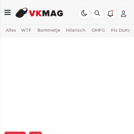
Alles
WTF
Bommetje
Hilarisch
OMFG
Pix Dump