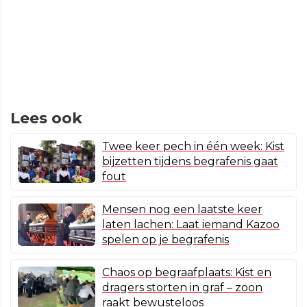
Lees ook
Twee keer pech in één week: Kist
bijzetten tijdens begrafenis gaat
fout
Mensen nog een laatste keer
laten lachen: Laat iemand Kazoo
spelen op je begrafenis
Chaos op begraafplaats: Kist en
dragers storten in graf – zoon
raakt bewusteloos