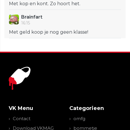
Met kop en kont. Zo hoort het.
Brainfart
16:15
Met geld koop je nog geen klasse!
VK Menu
Categorieen
Contact
omfg
Download VKMAG
bommetje