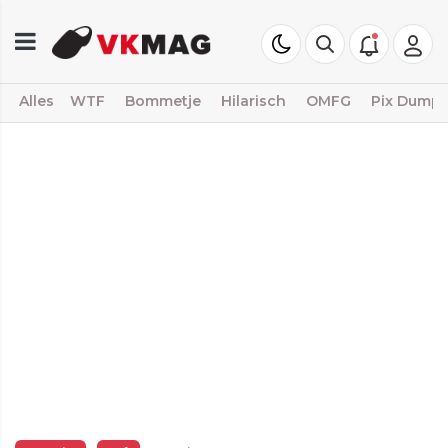
Alles
WTF
Bommetje
Hilarisch
OMFG
Pix Dump