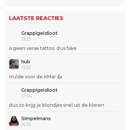
LAATSTE REACTIES
GrappigeIdioot
19:35
is geen verse tattoo. dus fake
hub
19:33
Hulde voor de KMar 👍
GrappigeIdioot
17:06
dus zo krijg je blondjes snel uit de kleren
Simpelmans
16:26