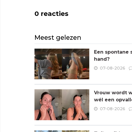
0
reacties
Meest gelezen
Een spontane s
hand?
07-08-2026
Vrouw wordt wa
wél een opvall
07-08-2026