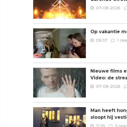
07-08-2026
Op vakantie me
09:37
1 rea
Nieuwe films e
Video: de stre
07-08-2026
Man heeft hong
sloopt hij vest
11:35
3 reac