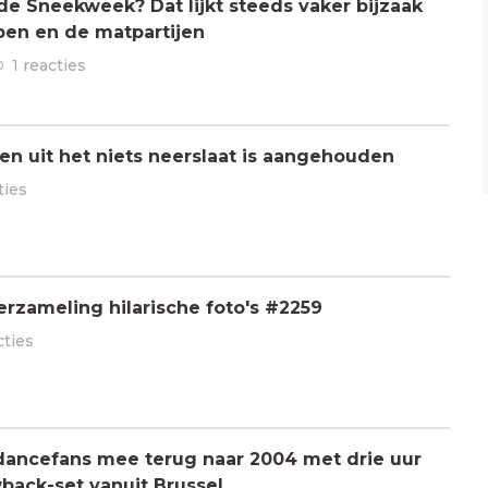
 de Sneekweek? Dat lijkt steeds vaker bijzaak
pen en de matpartijen
1 reacties
n uit het niets neerslaat is aangehouden
ties
rzameling hilarische foto's #2259
cties
dancefans mee terug naar 2004 met drie uur
back-set vanuit Brussel