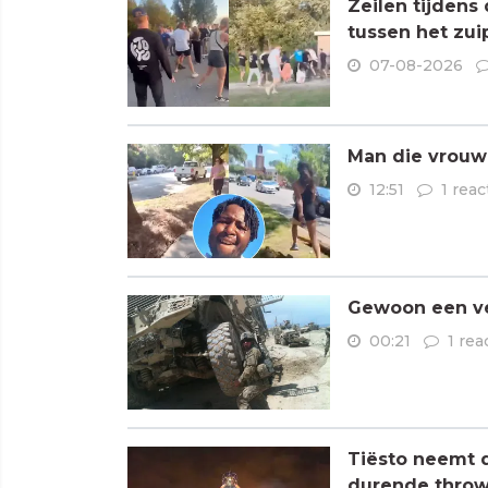
Zeilen tijdens
tussen het zui
07-08-2026
Man die vrouwe
12:51
1 reac
Gewoon een ve
00:21
1 rea
Tiësto neemt 
durende throw