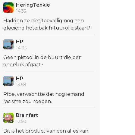
HeringTenkie
14:33
Hadden ze niet toevallig nog een
gloeiend hete bak frituurolie staan?
HP
14:05
Geen pistool in de buurt die per
ongeluk afgaat?
HP
13:58
Pfoe, verwachtte dat nog iemand
racisme zou roepen.
Brainfart
12:50
Dit is het product van een alles kan