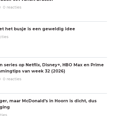
0 reacties
t het busje is een geweldig idee
cties
n series op Netflix, Disney+, HBO Max en Prime
amingtips van week 32 (2026)
0 reacties
er, maar McDonald's in Hoorn is dicht, dus
iging
ties