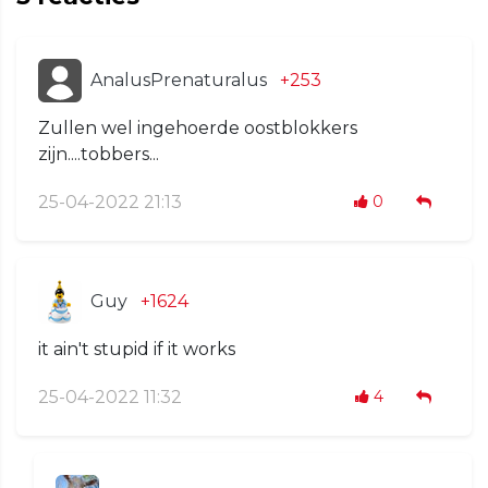
AnalusPrenaturalus
+253
Zullen wel ingehoerde oostblokkers
zijn....tobbers...
25-04-2022 21:13
0
Guy
+1624
it ain't stupid if it works
25-04-2022 11:32
4