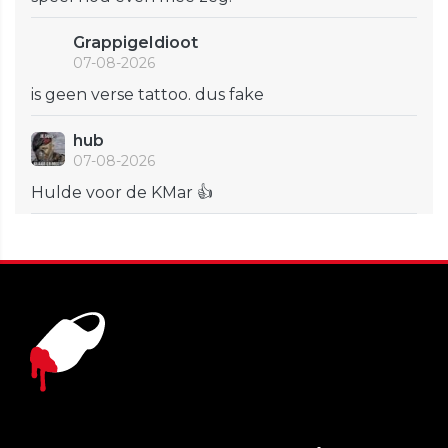
GrappigeIdioot
07-08-2026
is geen verse tattoo. dus fake
hub
07-08-2026
Hulde voor de KMar 👍