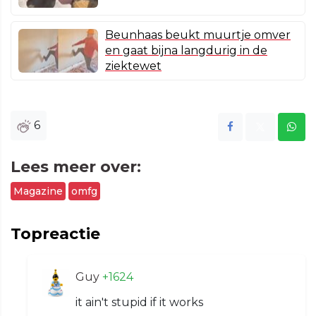
Beunhaas beukt muurtje omver
en gaat bijna langdurig in de
ziektewet
6
Lees meer over:
Magazine
omfg
Topreactie
Guy
+1624
it ain't stupid if it works