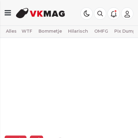
Alles
WTF
Bommetje
Hilarisch
OMFG
Pix Dump