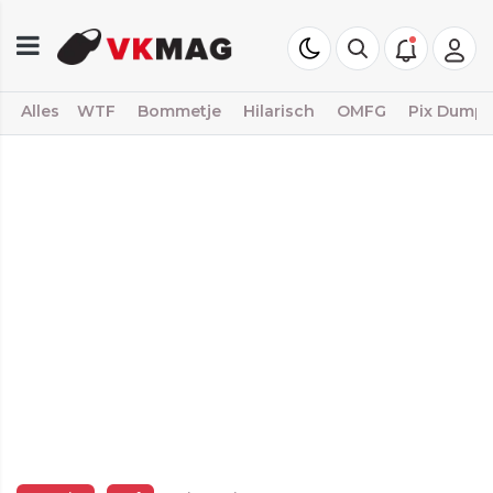
Alles
WTF
Bommetje
Hilarisch
OMFG
Pix Dump