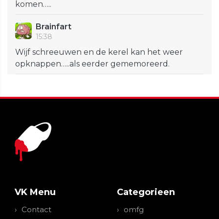
komen…..
Brainfart
15:38
Wijf schreeuwen en de kerel kan het weer
opknappen…..als eerder gememoreerd.
VK Menu
Categorieen
Contact
omfg