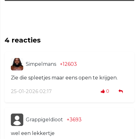
4
reacties
Simpelmans
+12603
Zie die spleetjes maar eens open te krijgen.
25-01-2026 02:17
0
GrappigeIdioot
+3693
wel een lekkertje