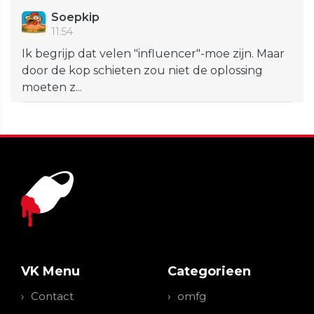
Soepkip
11:54
Ik begrijp dat velen "influencer"-moe zijn. Maar
door de kop schieten zou niet de oplossing
moeten z...
VK Menu
Categorieen
Contact
omfg