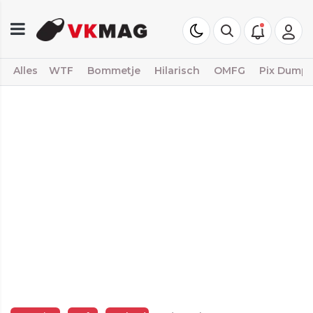
Alles
WTF
Bommetje
Hilarisch
OMFG
Pix Dump