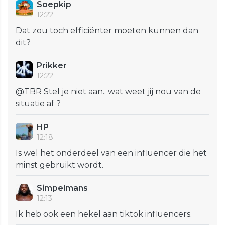
Soepkip
12:22
Dat zou toch efficiënter moeten kunnen dan
dit?
Prikker
12:22
@TBR Stel je niet aan.. wat weet jij nou van de
situatie af ?
HP
12:18
Is wel het onderdeel van een influencer die het
minst gebruikt wordt.
Simpelmans
12:13
Ik heb ook een hekel aan tiktok influencers.