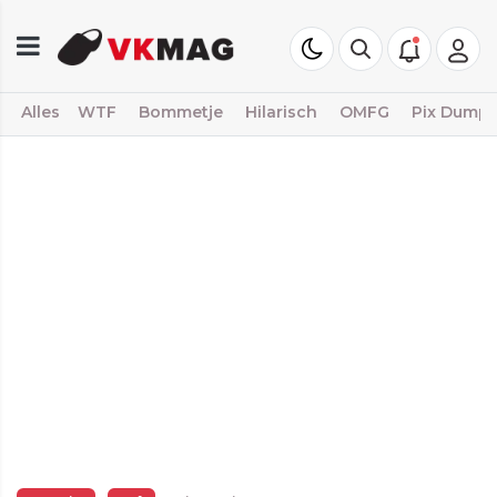
Alles
WTF
Bommetje
Hilarisch
OMFG
Pix Dump