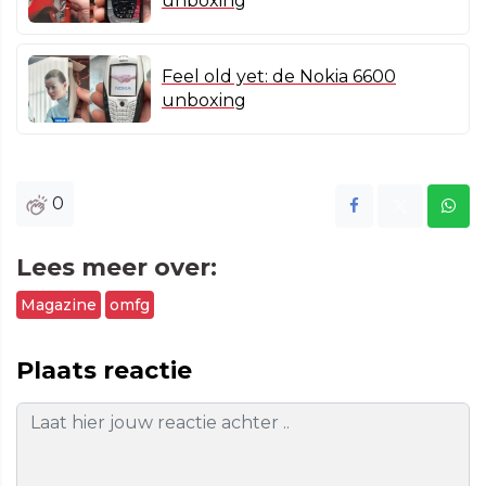
unboxing
Feel old yet: de Nokia 6600
unboxing
0
Lees meer over:
Magazine
omfg
Plaats reactie