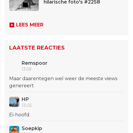
hilarische foto's #2258
LEES MEER
LAATSTE REACTIES
Remspoor
13:59
Maar daarentegen wel weer de meeste views
genereert
HP
13:05
Ei-hoofd.
Soepkip