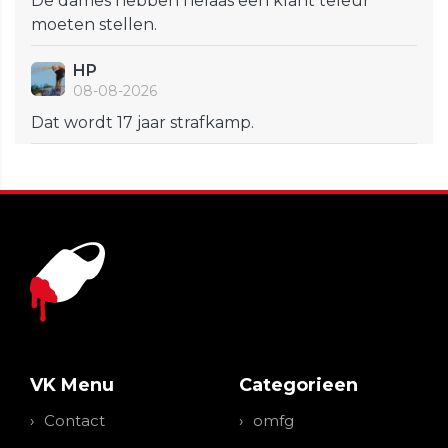
De dames hebben helaas een klant teleur
moeten stellen.
HP
08-08-2026
Dat wordt 17 jaar strafkamp.
VK Menu
Categorieen
Contact
omfg