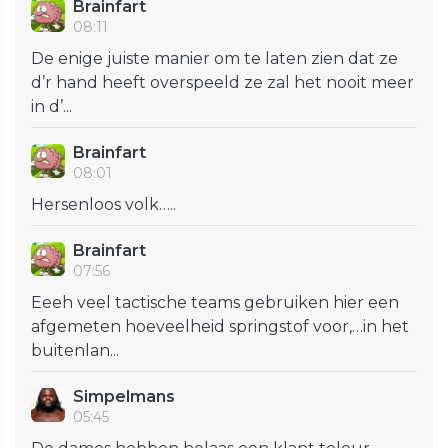
Brainfart
08:11
De enige juiste manier om te laten zien dat ze
d’r hand heeft overspeeld ze zal het nooit meer
in d’...
Brainfart
08:01
Hersenloos volk…..
Brainfart
07:56
Eeeh veel tactische teams gebruiken hier een
afgemeten hoeveelheid springstof voor,…in het
buitenlan...
Simpelmans
05:45