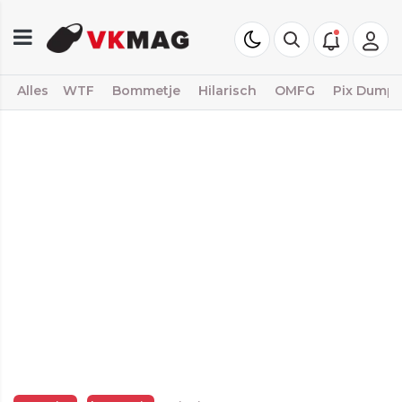
Alles
WTF
Bommetje
Hilarisch
OMFG
Pix Dump