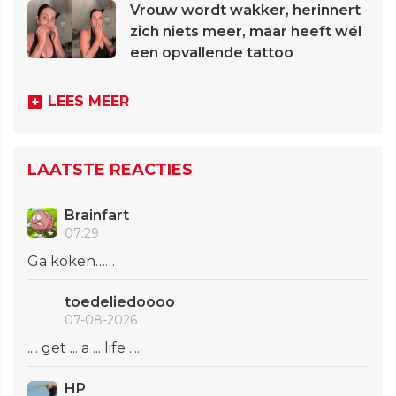
Vrouw wordt wakker, herinnert
zich niets meer, maar heeft wél
een opvallende tattoo
LEES MEER
LAATSTE REACTIES
Brainfart
07:29
Ga koken……
toedeliedoooo
07-08-2026
.... get ... a ... life ....
HP