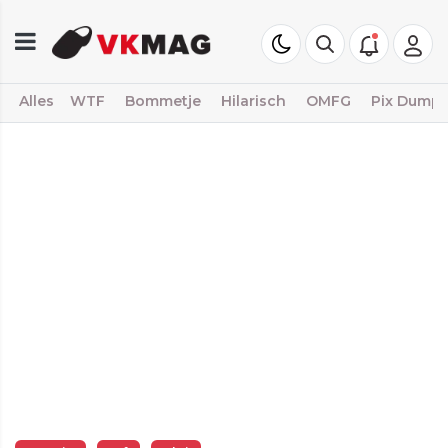
Alles
WTF
Bommetje
Hilarisch
OMFG
Pix Dump