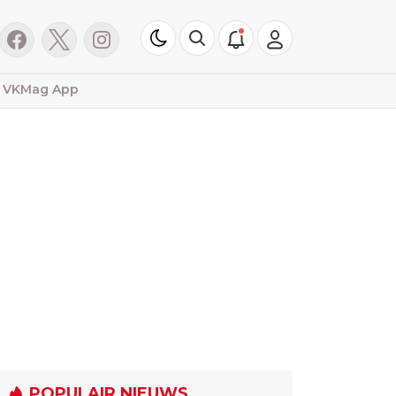
VKMag App
POPULAIR NIEUWS