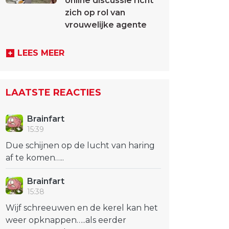
online discussie richt
zich op rol van
vrouwelijke agente
LEES MEER
LAATSTE REACTIES
Brainfart
15:39
Due schijnen op de lucht van haring
af te komen…..
Brainfart
15:38
Wijf schreeuwen en de kerel kan het
weer opknappen…..als eerder