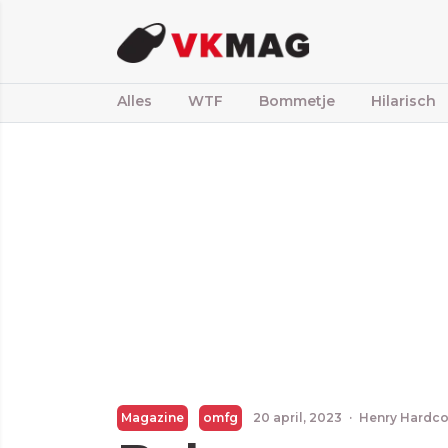
Alles
WTF
Bommetje
Hilarisch
Magazine
omfg
20 april, 2023
·
Henry Hardco