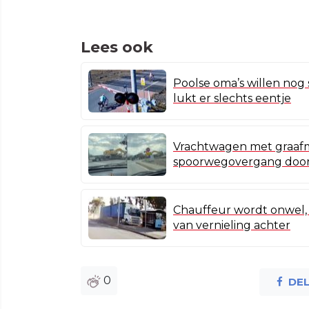
Lees ook
Poolse oma’s willen nog
lukt er slechts eentje
Vrachtwagen met graafm
spoorwegovergang door
Chauffeur wordt onwel, 
van vernieling achter
0
DE