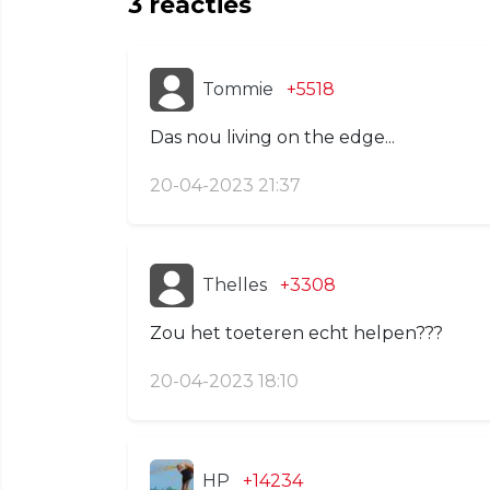
3
reacties
Tommie
+5518
Das nou living on the edge...
20-04-2023 21:37
Thelles
+3308
Zou het toeteren echt helpen???
20-04-2023 18:10
HP
+14234