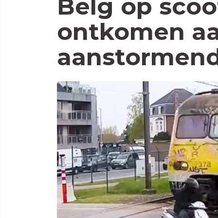
Belg op scoo
ontkomen a
aanstormend