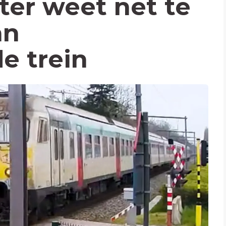
ter weet net te
an
e trein