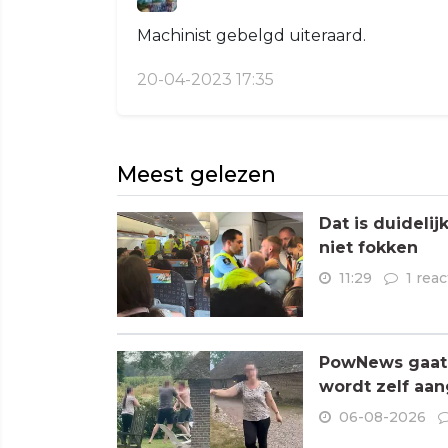
Machinist gebelgd uiteraard.
20-04-2023 17:35
Meest gelezen
Dat is duideli
niet fokken
11:29
1 reac
PowNews gaat 
wordt zelf aa
06-08-2026