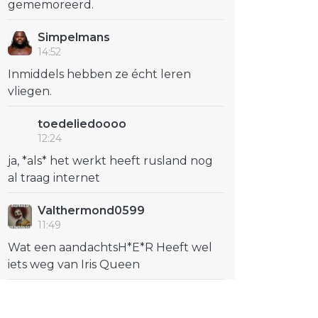
gememoreerd.
Simpelmans
14:52
Inmiddels hebben ze écht leren
vliegen.
toedeliedoooo
12:24
ja, *als* het werkt heeft rusland nog
al traag internet
Valthermond0599
11:49
Wat een aandachtsH*E*R Heeft wel
iets weg van Iris Queen