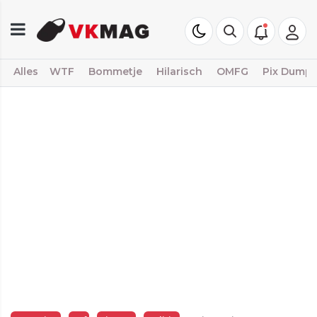
Alles
WTF
Bommetje
Hilarisch
OMFG
Pix Dump