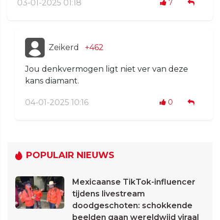
03-01-2025 01:18
7
Zeikerd
+462
Jou denkvermogen ligt niet ver van deze
kans diamant.
04-01-2025 10:16
0
POPULAIR NIEUWS
Mexicaanse TikTok-influencer
tijdens livestream
doodgeschoten: schokkende
beelden gaan wereldwijd viraal