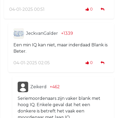
04-01-2025 00:51
0
JeckvanGalder
+1339
Een min IQ kan niet, maar inderdaad Blank is
Beter.
04-01-2025 02:05
0
Zeikerd
+462
Seriemoordenaars zijn vaker blank met
hoog IQ. Enkele geval dat het een
donkere is betreft het vaak een
moordenaar met laag IQ.