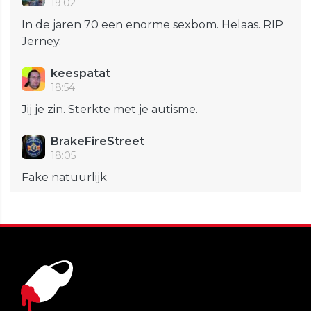
19:02
In de jaren 70 een enorme sexbom. Helaas. RIP
Jerney.
keespatat
18:54
Jij je zin. Sterkte met je autisme.
BrakeFireStreet
18:05
Fake natuurlijk