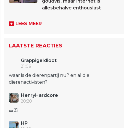
goudvis, maar internet is
allesbehalve enthousiast
LEES MEER
LAATSTE REACTIES
GrappigeIdioot
21:06
waar is de dierenpartij nu? en al die
dierenactivisten?
HenryHardcore
20:20
🙏🏻
HP