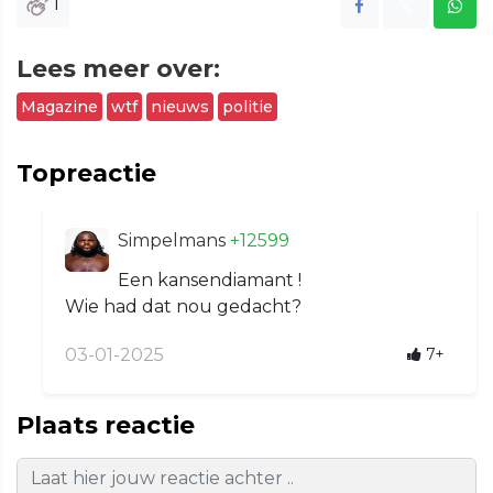
1
Lees meer over:
Magazine
wtf
nieuws
politie
Topreactie
Simpelmans
+12599
Een kansendiamant !
Wie had dat nou gedacht?
03-01-2025
7+
Plaats reactie