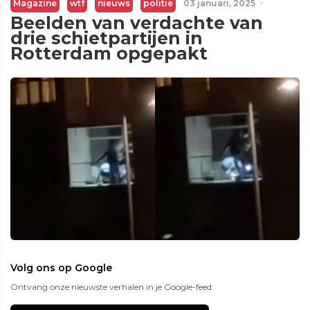
Magazine
wtf
nieuws
politie
03 januari, 2025
·
Beelden van verdachte van
drie schietpartijen in
Rotterdam opgepakt
Volg ons op Google
Ontvang onze nieuwste verhalen in je Google-feed