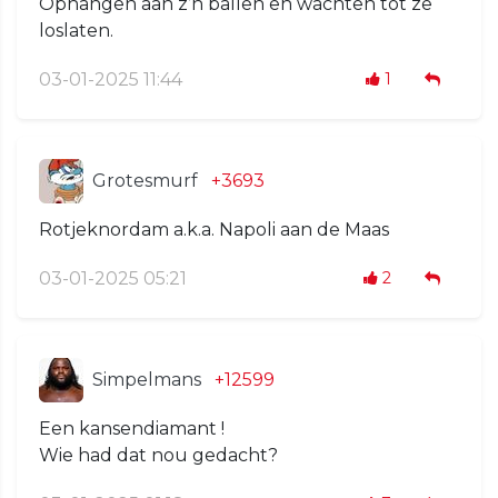
Ophangen aan z’n ballen en wachten tot ze
loslaten.
03-01-2025 11:44
1
Grotesmurf
+3693
Rotjeknordam a.k.a. Napoli aan de Maas
03-01-2025 05:21
2
Simpelmans
+12599
Een kansendiamant !
Wie had dat nou gedacht?